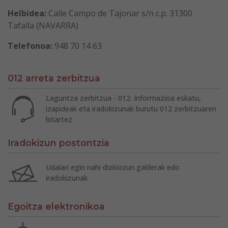
Helbidea:
Calle Campo de Tajonar s/n c.p. 31300
Tafalla (NAVARRA)
Telefonoa:
948 70 14 63
012 arreta zerbitzua
Laguntza zerbitzua - 012: Informazioa eskatu,
izapideak eta iradokizunak burutu 012 zerbitzuaren
bitartez
Iradokizun postontzia
Udalari egin nahi dizkiozun galderak edo
iradokizunak
Egoitza elektronikoa