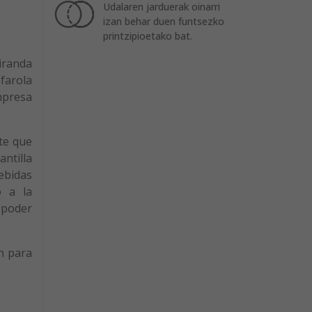
Udalaren jarduerak oinarri
izan behar duen funtsezko
printzipioetako bat.
Miranda
farola
mpresa
te que
ntilla
ebidas
o a la
 poder
ón para