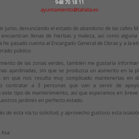
948 70 18 11
ayuntamiento@tafalla.es
 de junio, denunciando el estado de abandono de las calles 
 encuentran llenas de hierbas y maleza, así como alguna 
 ya he pasado cuenta al Encargado General de Obras y a la e
rado público.
miento de las zonas verdes, también me gustaría informar
s ajardinadas, sin que se produzca un aumento en la pla
 en que nos resulta muy complicado mantenerlas en d
do contratar a 3 personas que van a servir de apoy
n este tipo de mantenimiento, así que esperamos en breve
uestros jardines en perfecto estado.
s de esta vía tu solicitud, y aprovecho gustoso esta ocasi
a Asa