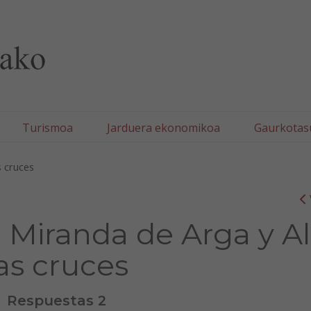
lla/Tafallako Udala
Turismoa
Jarduera ekonomikoa
Gaurkotas
s cruces
 Miranda de Arga y Al
as cruces
Respuestas 2