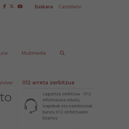
Euskara
Castellano
facebook
twitter
youtube
Buscar
una
Multimedia
Volver
012 arreta zerbitzua
to
Laguntza zerbitzua - 012:
Informazioa eskatu,
izapideak eta iradokizunak
burutu 012 zerbitzuaren
bitartez