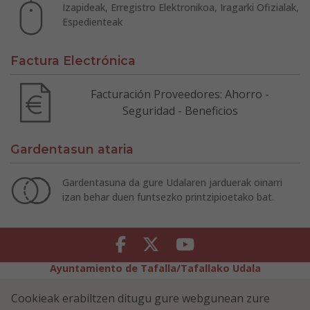
Izapideak, Erregistro Elektronikoa, Iragarki Ofizialak,
Espedienteak
Factura Electrónica
Facturación Proveedores: Ahorro -
Seguridad - Beneficios
Gardentasun ataria
Gardentasuna da gure Udalaren jarduerak oinarri
izan behar duen funtsezko printzipioetako bat.
Facebook
Twitter
Youtube
Ayuntamiento de Tafalla/Tafallako Udala
Legezko Abisua
Pribatutasun-abisua
Cookieak erabiltzen ditugu gure webgunean zure
Erabilerreztasuna
Cookiei buruzko politika