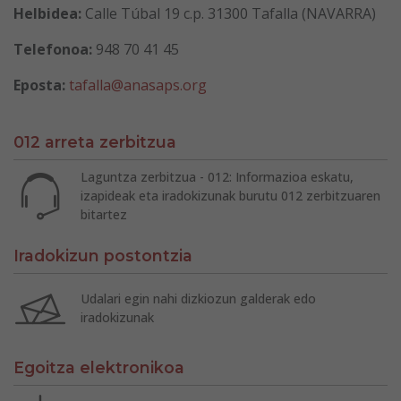
Helbidea:
Calle Túbal 19 c.p. 31300 Tafalla (NAVARRA)
Telefonoa:
948 70 41 45
Eposta:
tafalla@anasaps.org
012 arreta zerbitzua
Laguntza zerbitzua - 012: Informazioa eskatu,
izapideak eta iradokizunak burutu 012 zerbitzuaren
bitartez
Iradokizun postontzia
Udalari egin nahi dizkiozun galderak edo
iradokizunak
Egoitza elektronikoa