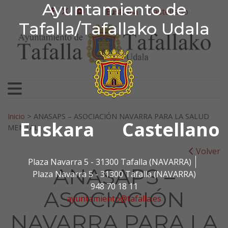
Ayuntamiento de Tafa
Ayuntamiento de
Ir al contenido
Euskara
Castellano
facebook
twitter
youtube
Tafalla/Tafallako Udala
Bilatu:
Inicio
>
ANASAPS – ASOCIACIÓN NAVARRA PARA LA SALUD
Euskara
Castellano
MENTAL
Volver
Plaza Navarra 5 - 31300 Tafalla (NAVARRA)
ANASAPS –
Plaza Navarra 5 - 31300 Tafalla (NAVARRA)
948 70 18 11
ASOCIACIÓN
ayuntamiento@tafalla.es
NAVARRA PARA LA