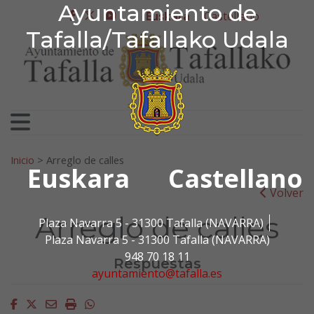
Ayuntamiento de Tafa
Ayuntamiento de
Ir al contenido
Euskara
Castellano
facebook
twitter
youtube
Tafalla/Tafallako Udala
Bilatu:
Inicio
>
Arreglo de calles
Euskara
Castellano
Volver
Arreglo de calles
Plaza Navarra 5 - 31300 Tafalla (NAVARRA)
Plaza Navarra 5 - 31300 Tafalla (NAVARRA)
948 70 18 11
Respuestas
ayuntamiento@tafalla.es
Facebook
Twitter
Email
Imprimir
Whatsapp