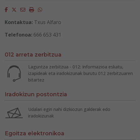
Facebook
Twitter
Email
Imprimir
Whatsapp
Kontaktua:
Txus Alfaro
Telefonoa:
666 653 431
012 arreta zerbitzua
Laguntza zerbitzua - 012: Informazioa eskatu,
izapideak eta iradokizunak burutu 012 zerbitzuaren
bitartez
Iradokizun postontzia
Udalari egin nahi dizkiozun galderak edo
iradokizunak
Egoitza elektronikoa