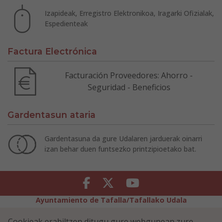
Izapideak, Erregistro Elektronikoa, Iragarki Ofizialak,
Espedienteak
Factura Electrónica
Facturación Proveedores: Ahorro -
Seguridad - Beneficios
Gardentasun ataria
Gardentasuna da gure Udalaren jarduerak oinarri
izan behar duen funtsezko printzipioetako bat.
Facebook
Twitter
Youtube
Ayuntamiento de Tafalla/Tafallako Udala
Legezko Abisua
Pribatutasun-abisua
Cookieak erabiltzen ditugu gure webgunean zure