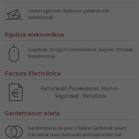
Udalari egin nahi dizkiozun galderak edo
iradokizunak
Egoitza elektronikoa
Izapideak, Erregistro Elektronikoa, Iragarki Ofizialak,
Espedienteak
Factura Electrónica
Facturación Proveedores: Ahorro -
Seguridad - Beneficios
Gardentasun ataria
Gardentasuna da gure Udalaren jarduerak oinarri
izan behar duen funtsezko printzipioetako bat.