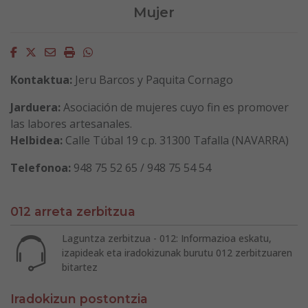
Mujer
Facebook
Twitter
Email
Imprimir
Whatsapp
Kontaktua:
Jeru Barcos y Paquita Cornago
Jarduera:
Asociación de mujeres cuyo fin es promover
las labores artesanales.
Helbidea:
Calle Túbal 19 c.p. 31300 Tafalla (NAVARRA)
Telefonoa:
948 75 52 65 / 948 75 54 54
012 arreta zerbitzua
Laguntza zerbitzua - 012: Informazioa eskatu,
izapideak eta iradokizunak burutu 012 zerbitzuaren
bitartez
Iradokizun postontzia