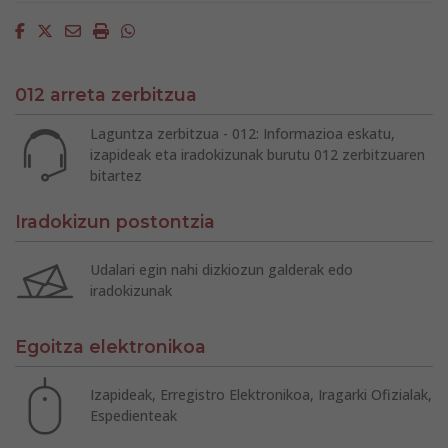
Facebook
Twitter
Email
Imprimir
Whatsapp
012 arreta zerbitzua
Laguntza zerbitzua - 012: Informazioa eskatu,
izapideak eta iradokizunak burutu 012 zerbitzuaren
bitartez
Iradokizun postontzia
Udalari egin nahi dizkiozun galderak edo
iradokizunak
Egoitza elektronikoa
Izapideak, Erregistro Elektronikoa, Iragarki Ofizialak,
Espedienteak