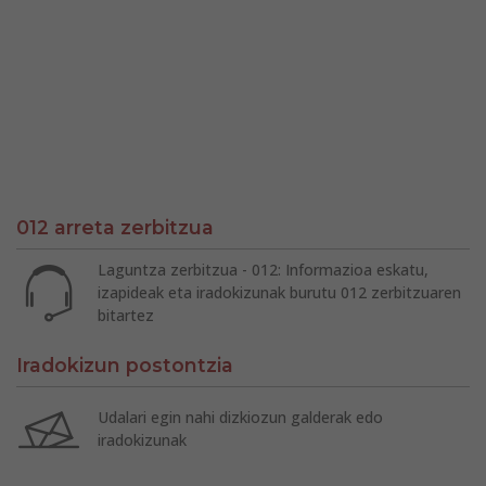
012 arreta zerbitzua
Laguntza zerbitzua - 012: Informazioa eskatu,
izapideak eta iradokizunak burutu 012 zerbitzuaren
bitartez
Iradokizun postontzia
Udalari egin nahi dizkiozun galderak edo
iradokizunak