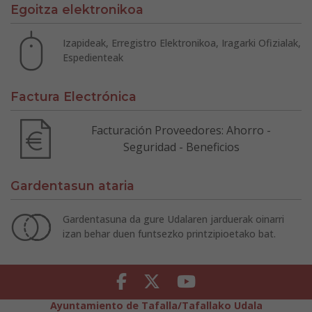
Egoitza elektronikoa
Izapideak, Erregistro Elektronikoa, Iragarki Ofizialak,
Espedienteak
Factura Electrónica
Facturación Proveedores: Ahorro -
Seguridad - Beneficios
Gardentasun ataria
Gardentasuna da gure Udalaren jarduerak oinarri
izan behar duen funtsezko printzipioetako bat.
Facebook
Twitter
Youtube
Ayuntamiento de Tafalla/Tafallako Udala