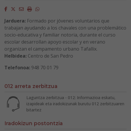
Facebook
Twitter
Email
Imprimir
Whatsapp
Jarduera:
Formado por jóvenes voluntarios que
trabajan ayudando a los chavales con una problemático
socio-educativa y familiar notoria, durante el curso
escolar desarrollan apoyo escolar y en verano
organizan el campamento urbano Tafallix.
Helbidea:
Centro de San Pedro
Telefonoa:
948 70 01 79
012 arreta zerbitzua
Laguntza zerbitzua - 012: Informazioa eskatu,
izapideak eta iradokizunak burutu 012 zerbitzuaren
bitartez
Iradokizun postontzia