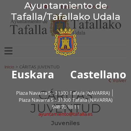
Ayuntamiento de Tafa
Ayuntamiento de
Ir al contenido
Euskara
Castellano
facebook
twitter
youtube
Tafalla/Tafallako Udala
Bilatu:
Inicio
>
CÁRITAS JUVENTUD
Euskara
Castellano
Volver
CÁRITAS
Plaza Navarra 5 - 31300 Tafalla (NAVARRA)
Plaza Navarra 5 - 31300 Tafalla (NAVARRA)
JUVENTUD
948 70 18 11
ayuntamiento@tafalla.es
Juveniles