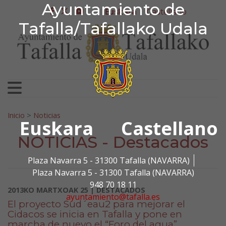
Ayuntamiento de Tafa
Ayuntamiento de
Ir al contenido
Euskara
Castellano
facebook
twitter
youtube
Tafalla/Tafallako Udala
Bilatu:
Inicio
>
Noticias
Euskara
Castellano
NOTICIAS - Destacados
Plaza Navarra 5 - 31300 Tafalla (NAVARRA)
Plaza Navarra 5 - 31300 Tafalla (NAVARRA)
948 70 18 11
2013KO MARTXOAK 25 | DESTACADOS
ayuntamiento@tafalla.es
El proyecto Sud´eau2 para mejorar el
Cidacos se inicia en Tafalla y pone en
marcha de nuevo el “Foro del agua”