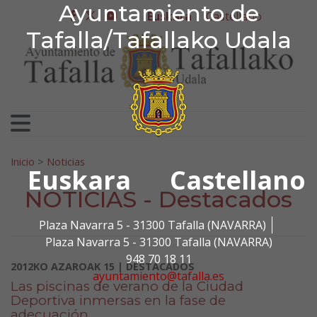
Ayuntamiento de Tafa
Ayuntamiento de
Ir al contenido
Euskara
Castellano
facebook
twitter
youtube
Tafalla/Tafallako Udala
Bilatu:
Inicio
>
Noticias
Euskara
Castellano
NOTICIAS - Destacados
Plaza Navarra 5 - 31300 Tafalla (NAVARRA)
Plaza Navarra 5 - 31300 Tafalla (NAVARRA)
948 70 18 11
2012KO AZAROAK 15 | DESTACADOS
ayuntamiento@tafalla.es
Las piscinas de verano de la Ciudad
Deportiva inmersas en la fase de
adecuación