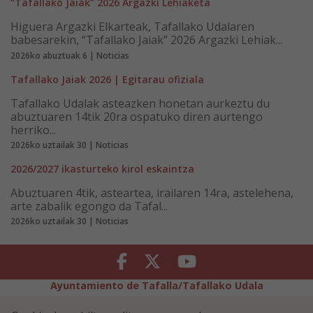
“Tafallako Jaiak” 2026 Argazki Lehiaketa
Higuera Argazki Elkarteak, Tafallako Udalaren
babesarekin, “Tafallako Jaiak” 2026 Argazki Lehiak...
2026ko abuztuak 6 | Noticias
Tafallako Jaiak 2026 | Egitarau ofiziala
Tafallako Udalak asteazken honetan aurkeztu du
abuztuaren 14tik 20ra ospatuko diren aurtengo
herriko...
2026ko uztailak 30 | Noticias
2026/2027 ikasturteko kirol eskaintza
Abuztuaren 4tik, asteartea, irailaren 14ra, astelehena,
arte zabalik egongo da Tafal...
2026ko uztailak 30 | Noticias
Facebook
Twitter
Youtube
Ayuntamiento de Tafalla/Tafallako Udala
Legezko Abisua
Pribatutasun-abisua