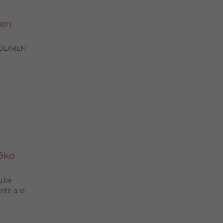
ren
ROLAREN
18ko
u.be
nte a la