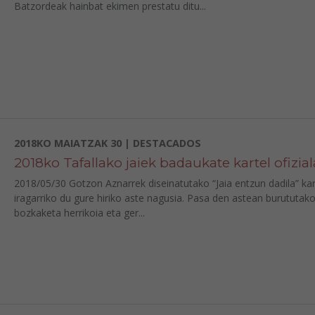
Batzordeak hainbat ekimen prestatu ditu...
2018KO MAIATZAK 30 | DESTACADOS
2018ko Tafallako jaiek badaukate kartel ofizial
2018/05/30 Gotzon Aznarrek diseinatutako “Jaia entzun dadila” kar
iragarriko du gure hiriko aste nagusia. Pasa den astean burututak
bozkaketa herrikoia eta ger...