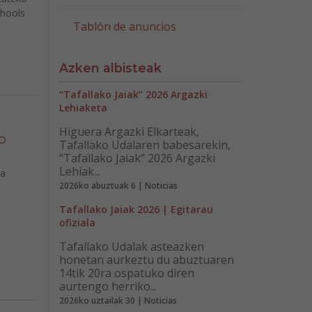
chools
Tablón de anuncios
Azken albisteak
“Tafallako Jaiak” 2026 Argazki
Lehiaketa
Higuera Argazki Elkarteak,
o
Tafallako Udalaren babesarekin,
“Tafallako Jaiak” 2026 Argazki
Lehiak...
la
2026ko abuztuak 6 | Noticias
Tafallako Jaiak 2026 | Egitarau
ofiziala
Tafallako Udalak asteazken
honetan aurkeztu du abuztuaren
14tik 20ra ospatuko diren
aurtengo herriko...
2026ko uztailak 30 | Noticias