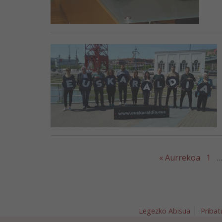
« Aurrekoa
1
…
Legezko Abisua
Pribat