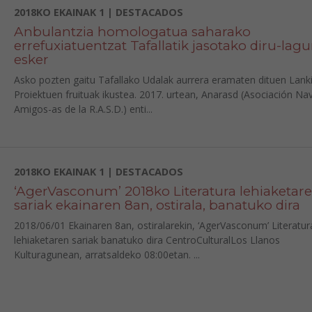
2018KO EKAINAK 1 | DESTACADOS
Anbulantzia homologatua saharako
errefuxiatuentzat Tafallatik jasotako diru-lagu
esker
Asko pozten gaitu Tafallako Udalak aurrera eramaten dituen Lank
Proiektuen fruituak ikustea. 2017. urtean, Anarasd (Asociación Na
Amigos-as de la R.A.S.D.) enti...
2018KO EKAINAK 1 | DESTACADOS
‘AgerVasconum’ 2018ko Literatura lehiaketar
sariak ekainaren 8an, ostirala, banatuko dira
2018/06/01 Ekainaren 8an, ostiralarekin, ‘AgerVasconum’ Literatur
lehiaketaren sariak banatuko dira CentroCulturalLos Llanos
Kulturagunean, arratsaldeko 08:00etan. ...