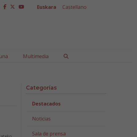
Euskara
Castellano
facebook
twitter
youtube
Buscar
una
Multimedia
Categorías
Destacados
Noticias
Sala de prensa
tateko