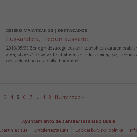
2018KO MAIATZAK 30 | DESTACADOS
Euskaraldia, 11 egun euskaraz
2018/05/30 Zer egin dezakegu euskal hiztunok euskararen erabile
areagotzeko? Galderak hainbat erantzun ditu, baina, guk, hizkuntz
ohiturak astindu eta ohiko harremaneta...
3
4
5
6
7
…
118
Hurrengoa »
Ayuntamiento de Tafalla/Tafallako Udala
utasun-abisua
Erabilerreztasuna
Cookiei buruzko politika
Inf