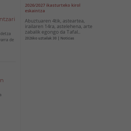
2026/2027 ikasturteko kirol
eskaintza
ntzari
Abuztuaren 4tik, asteartea,
irailaren 14ra, astelehena, arte
zabalik egongo da Tafal...
idetza
2026ko uztailak 30 | Noticias
varra de
en
a