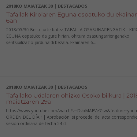
2018KO MAIATZAK 30 | DESTACADOS
Tafallak Kirolaren Eguna ospatuko du ekaina
6an
2018/05/30 Beste urte batez TAFALLA OSASUNARENGATIK - KI
EGUNA ospatuko da gure hirian, ohitura osasungarrienganako
sentsibilizazio jardunaldi bezala. Ekainaren 6...
2018KO MAIATZAK 30 | DESTACADOS
Tafallako Udalaren ohizko Osoko bilkura | 20
maiatzaren 29a
https://www.youtube.com/watch?v=DvbMAEVe7sw&feature=yout
ORDEN DEL DÍA 1| Aprobación, si procede, del acta correspondie
sesión ordinaria de fecha 24 d...