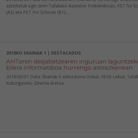
azterketak egin ziren Tafallako Ikastetxe Politeknikoan, KET for S
(A2) eta PET For Schools (B1)...
2018KO EKAINAK 1 | DESTACADOS
AHTaren desjabetzearen inguruan laguntzek
bilera informatiboa hurrengo asteazkenean
2018/06/01 Data: Ekainak 6 asteazkena Ordua: 18:00 Lekua: Tafal
Kulturguneko Zinema Aretoa