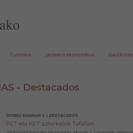
lla/Tafallako Udala
Turismoa
Jarduera ekonomikoa
Gaurkotas
AS - Destacados
2018KO EKAINAK 5 | DESTACADOS
PET eta KET azterketak Tafallan
2018/06/05 Pasa den larunbatean, ekainak 2, Cambridge unibertsi