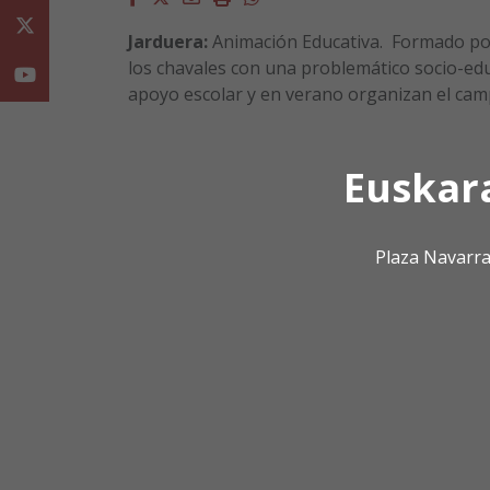
Twitter
Jarduera:
Animación Educativa. Formado por
los chavales con una problemático socio-educ
Youtube
apoyo escolar y en verano organizan el cam
Euskar
Plaza Navarra