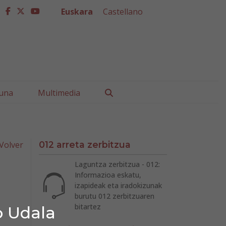
Euskara
Castellano
facebook
twitter
youtube
Buscar
una
Multimedia
Volver
012 arreta zerbitzua
Laguntza zerbitzua - 012:
Informazioa eskatu,
izapideak eta iradokizunak
burutu 012 zerbitzuaren
bitartez
o Udala