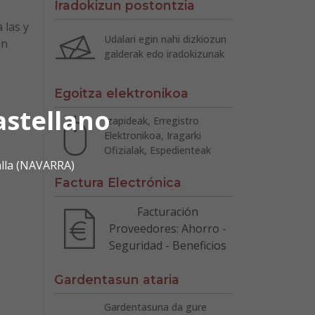
Iradokizun postontzia
 las y
Udalari egin nahi dizkiozun
an
galderak edo iradokizunak
Egoitza elektronikoa
astellano
Izapideak, Erregistro
Elektronikoa, Iragarki
Ofizialak, Espedienteak
alla (NAVARRA)
Factura Electrónica
Facturación
Proveedores: Ahorro -
Seguridad - Beneficios
Gardentasun ataria
Gardentasuna da gure