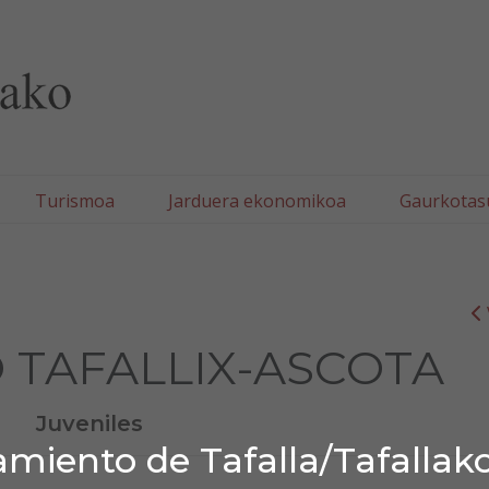
lla/Tafallako Udala
Turismoa
Jarduera ekonomikoa
Gaurkotas
 TAFALLIX-ASCOTA
Juveniles
miento de Tafalla/Tafallak