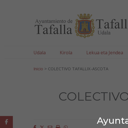
Ayuntamiento de Tafa
Ir al contenido
Udala
Kirola
Lekua eta Jendea
Bilatu:
Inicio
>
COLECTIVO TAFALLIX-ASCOTA
COLECTIVO
Ayunta
Facebook
Facebook
Twitter
Email
Imprimir
Whatsapp