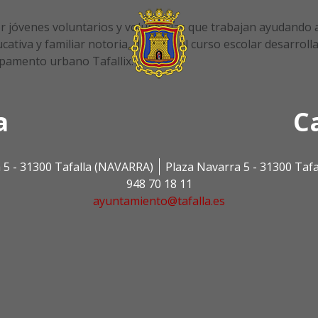
 jóvenes voluntarios y voluntarias que trabajan ayudando a
ativa y familiar notoria, durante el curso escolar desarroll
pamento urbano Tafallix.
a
C
 5 - 31300 Tafalla (NAVARRA)
Plaza Navarra 5 - 31300 Taf
948 70 18 11
ayuntamiento@tafalla.es