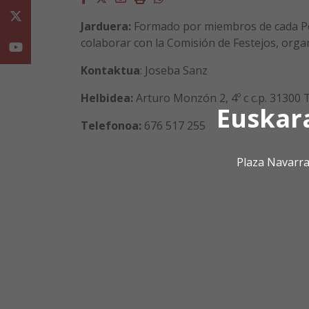
Twitter
Jarduera:
Formado por miembros de cada Peña
colaborar con la Comisión de Festejos, organ
Youtube
Kontaktua
: Joseba Sanz
Helbidea:
Arturo Monzón 2, 4º c c.p. 31300 
Euskar
Telefonoa:
676 517 255
Plaza Navarra