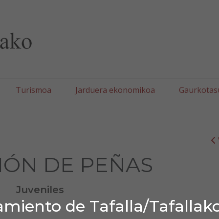
lla/Tafallako Udala
Turismoa
Jarduera ekonomikoa
Gaurkotas
IÓN DE PEÑAS
Juveniles
miento de Tafalla/Tafallak