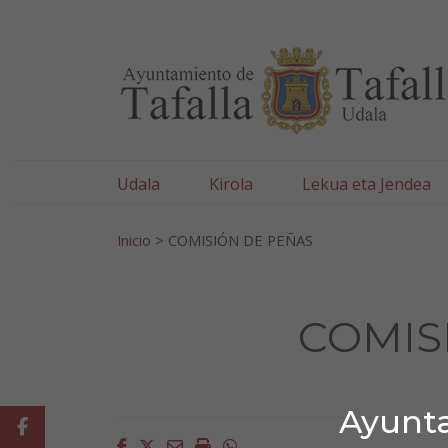
Ayuntamiento de Tafa
Ir al contenido
Udala
Kirola
Lekua eta Jendea
Bilatu:
Inicio
>
COMISIÓN DE PEÑAS
COMIS
Ayunta
Facebook
Facebook
Twitter
Email
Imprimir
Whatsapp