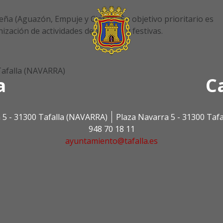
 (Aguazón, Empuje y Cierzo). Su objetivo prioritario es
ización de actividades deportivas y festivas.
Tafalla (NAVARRA)
a
C
 5 - 31300 Tafalla (NAVARRA)
Plaza Navarra 5 - 31300 Taf
948 70 18 11
ayuntamiento@tafalla.es