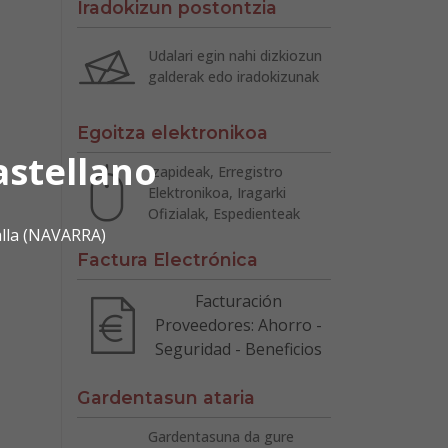
Iradokizun postontzia
Udalari egin nahi dizkiozun
galderak edo iradokizunak
Egoitza elektronikoa
astellano
Izapideak, Erregistro
Elektronikoa, Iragarki
Ofizialak, Espedienteak
alla (NAVARRA)
Factura Electrónica
Facturación
Proveedores: Ahorro -
Seguridad - Beneficios
Gardentasun ataria
Gardentasuna da gure