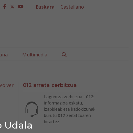
Euskara
Castellano
facebook
twitter
youtube
Buscar
una
Multimedia
Volver
012 arreta zerbitzua
Laguntza zerbitzua - 012:
Informazioa eskatu,
izapideak eta iradokizunak
burutu 012 zerbitzuaren
bitartez
o Udala