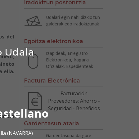
Iradokizun postontzia
Udalari egin nahi dizkiozun
galderak edo iradokizunak
os del
Egoitza elektronikoa
o Udala
Izapideak, Erregistro
buelo,
Elektronikoa, Iragarki
mineto
Ofizialak, Espedienteak
 ella.
Factura Electrónica
Facturación
Proveedores: Ahorro -
Seguridad - Beneficios
astellano
tancia
Gardentasun ataria
alla (NAVARRA)
Gardentasuna da gure