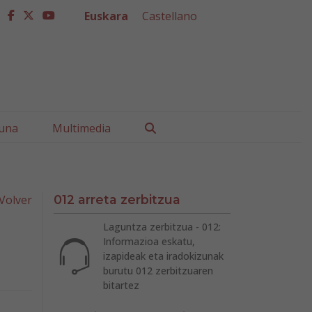
Euskara
Castellano
facebook
twitter
youtube
Buscar
una
Multimedia
Volver
012 arreta zerbitzua
Laguntza zerbitzua - 012:
Informazioa eskatu,
izapideak eta iradokizunak
burutu 012 zerbitzuaren
bitartez