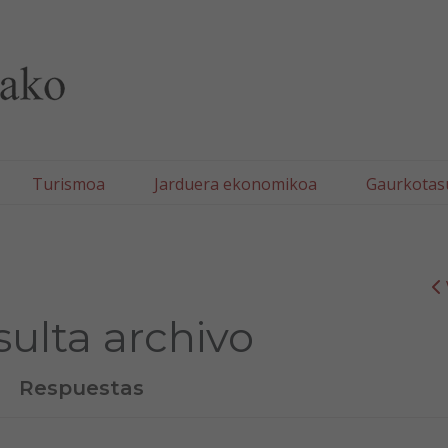
lla/Tafallako Udala
Turismoa
Jarduera ekonomikoa
Gaurkotas
ulta archivo
Respuestas