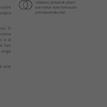
Udalaren jarduerak oinarri
e sobre
izan behar duen funtsezko
printzipioetako bat.
compra
os. Si
ersona
o a la
ue han
e exige
e este