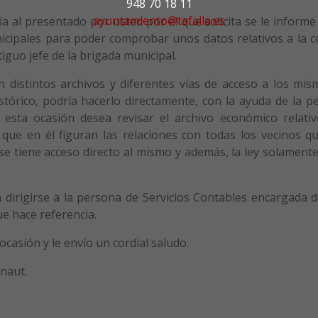
948 70 18 11
ayuntamiento@tafalla.es
a al presentado por usted por el que solicita se le inform
unicipales para poder comprobar unos datos relativos a la 
iguo jefe de la brigada municipal.
distintos archivos y diferentes vías de acceso a los mism
istórico, podría hacerlo directamente, con la ayuda de la p
 esta ocasión desea revisar el archivo económico relativ
 que en él figuran las relaciones con todas los vecinos q
se tiene acceso directo al mismo y además, la ley solament
á dirigirse a la persona de Servicios Contables encargada d
ue hace referencia.
ocasión y le envío un cordial saludo.
rnaut.