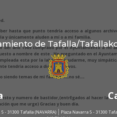
ed.
ber hasta que punto tendría acceso a algunos archiv
la y únicamente aluden a mí o a mi familia.
miento de Tafalla/Tafallak
or del año 1969 comprado por el Ayuntamiento a mi a
 puesto a nombre de este . He preguntado en el Ayunta
 empleada esta por la labor de ayudarme, muy simpática
te tendría acceso a dichos archivos.
lo siendo temas de mi familia. …..no sé….
a
C
uesto y numero de bastidor,(entrEgados al hacer la ins
ación que me urge) Gracias y buen día.
 5 - 31300 Tafalla (NAVARRA)
Plaza Navarra 5 - 31300 Taf