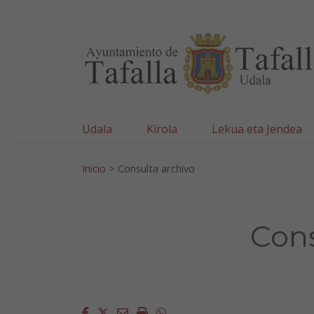
Ayuntamiento de Tafa
Ir al contenido
Udala
Kirola
Lekua eta Jendea
Bilatu:
Inicio
>
Consulta archivo
Cons
Facebook
Twitter
Email
Imprimir
Whatsapp