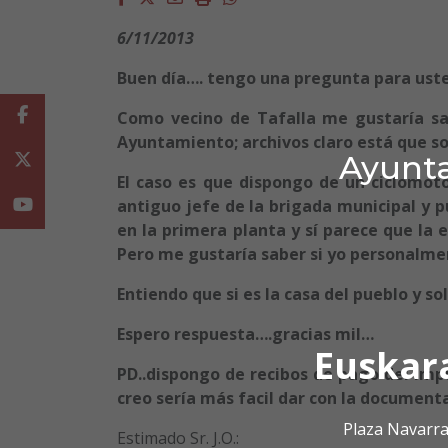
6/11/2013
Buen día…. tengo una pregunta para ust
Facebook
Como vecino de Tafalla me gustaría sa
Ayuntamiento; archivos claro está que so
Ayunta
Twitter
El caso es que dispongo de un ciclomot
antiguo jefe de la brigada municipal y
Youtube
en la primera planta y sí parece que la
Pero me gustaría saber si yo personalmen
Entiendo que si es la casa del pueblo y so
Espero respuesta….gracias mil…
Euskar
PD..dispongo de recibos de pago del imp
creo sería más facil dar con la document
Plaza Navarra
Estimado Sr. J.O.: