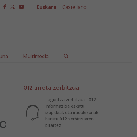
Euskara
Castellano
facebook
twitter
youtube
Buscar
una
Multimedia
012 arreta zerbitzua
Laguntza zerbitzua - 012:
Informazioa eskatu,
izapideak eta iradokizunak
io
burutu 012 zerbitzuaren
bitartez