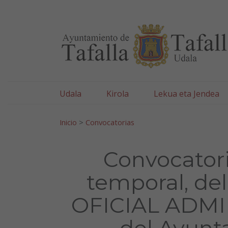
Ayuntamiento de Tafa
Ir al contenido
Udala
Kirola
Lekua eta Jendea
Bilatu:
Inicio
>
Convocatorias
Convocatori
temporal, del
OFICIAL ADMIN
del Ayunt