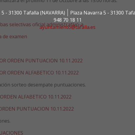
finalizará el próximo 11 de Octubre a las 15:00 horas.
 5 - 31300 Tafalla (NAVARRA)
Plaza Navarra 5 - 31300 Taf
948 70 18 11
as selectivas oficial administrativo-a
ayuntamiento@tafalla.es
cha de examen
OR ORDEN PUNTUACION 10.11.2022
R ORDEN ALFABETICO 10.11.2022
ización sorteo desempate puntuaciones.
ORDEN ALFABETICO 10.11.2022
ORDEN PUNTUACION 10.11.2022
ones.
UACIONES