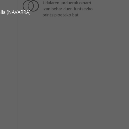
Udalaren jarduerak oinarri
izan behar duen funtsezko
alla (NAVARRA)
printzipioetako bat.