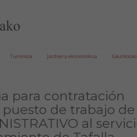
lla/Tafallako Udala
Turismoa
Jarduera ekonomikoa
Gaurkotas
a para contratación
 puesto de trabajo de
ISTRATIVO al servic
amiento de Tafalla