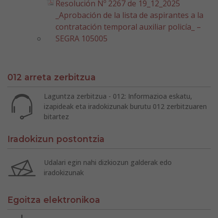
Resolución Nº 2267 de 19_12_2025
_Aprobación de la lista de aspirantes a la
contratación temporal auxiliar policía_ –
SEGRA 105005
012 arreta zerbitzua
Laguntza zerbitzua - 012: Informazioa eskatu,
izapideak eta iradokizunak burutu 012 zerbitzuaren
bitartez
Iradokizun postontzia
Udalari egin nahi dizkiozun galderak edo
iradokizunak
Egoitza elektronikoa