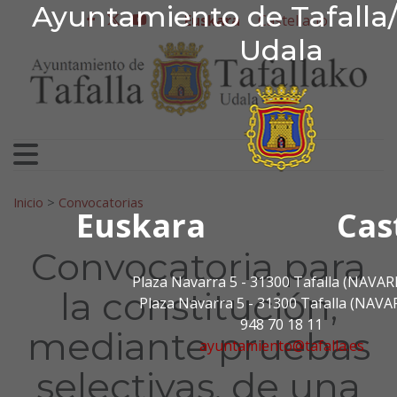
Ayuntamiento de Tafa
Ayuntamiento de Tafalla/
Ir al contenido
Euskara
Castellano
facebook
twitter
youtube
Udala
Bilatu:
Inicio
>
Convocatorias
Euskara
Cas
Convocatoria para
Plaza Navarra 5 - 31300 Tafalla (NAVAR
la constitución,
Plaza Navarra 5 - 31300 Tafalla (NAVA
948 70 18 11
mediante pruebas
ayuntamiento@tafalla.es
selectivas, de una