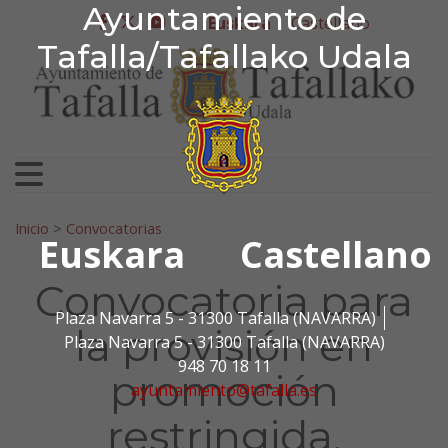
Ayuntamiento de Tafa
Ayuntamiento de
Ir al contenido
Euskara
Castellano
facebook
twitter
youtube
Tafalla/Tafallako Udala
Bilatu:
Inicio
>
Convocatorias
Euskara
Castellano
Convocatoria para
Plaza Navarra 5 - 31300 Tafalla (NAVARRA)
la provisión en
Plaza Navarra 5 - 31300 Tafalla (NAVARRA)
948 70 18 11
promoción
ayuntamiento@tafalla.es
restringida,