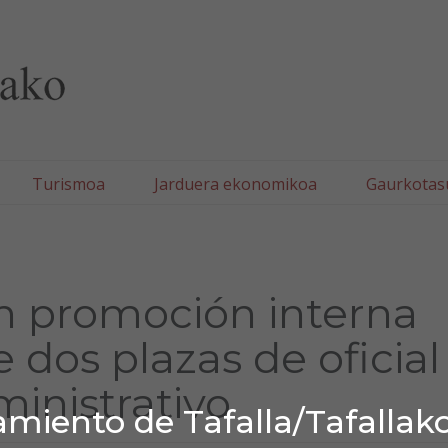
lla/Tafallako Udala
Turismoa
Jarduera ekonomikoa
Gaurkotas
n promoción interna
e dos plazas de oficial
inistrativo
miento de Tafalla/Tafallak