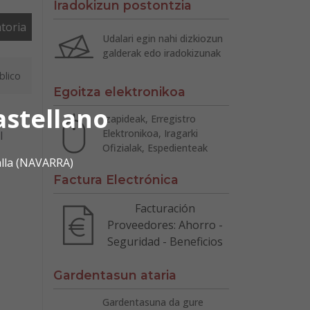
Iradokizun postontzia
toria
Udalari egin nahi dizkiozun
galderak edo iradokizunak
lico
Egoitza elektronikoa
astellano
Izapideak, Erregistro
Elektronikoa, Iragarki
l
Ofizialak, Espedienteak
alla (NAVARRA)
Factura Electrónica
Facturación
Proveedores: Ahorro -
Seguridad - Beneficios
Gardentasun ataria
Gardentasuna da gure