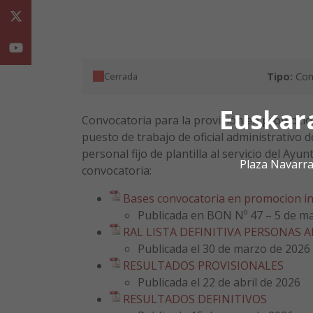
Twitter
Youtube
Cerrada
Tipo:
Con
Euskar
Convocatoria para la provisión en promoción
puesto de trabajo de oficial administrativo 
personal fijo de plantilla al servicio del Ay
Plaza Navarra
convocatoria:
Bases convocatoria en promocion int
Publicada en BON Nº 47 – 5 de m
RAL LISTA DEFINITIVA PERSONAS 
Publicada el 30 de marzo de 2026
RESULTADOS PROVISIONALES
Publicada el 22 de abril de 2026
RESULTADOS DEFINITIVOS