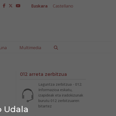
Euskara
Castellano
facebook
twitter
youtube
Buscar
una
Multimedia
012 arreta zerbitzua
Laguntza zerbitzua - 012:
Informazioa eskatu,
izapideak eta iradokizunak
burutu 012 zerbitzuaren
bitartez
o Udala