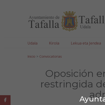
Ayuntamiento de Tafa
Ir al contenido
Udala
Kirola
Lekua eta Jendea
Bilatu:
Inicio
>
Convocatorias
Oposición e
restringida d
adm
Ayunta
Facebook