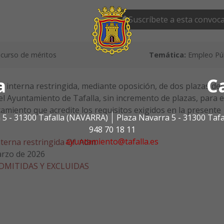
Suscríbete a esta convoca
curso de méritos
Temática:
Empleo Púb
a
C
 interna restringida, mediante oposición, de dos plazas del
del Ayuntamiento de Tafalla, sin incremento de plazas, para e
untamiento que acredite los requisitos exigidos en la presente
 5 - 31300 Tafalla (NAVARRA)
Plaza Navarra 5 - 31300 Taf
948 70 18 11
ayuntamiento@tafalla.es
erna restringida Of. Adm.
arzo de 2026
ADMITIDAS Y EXCLUIDAS