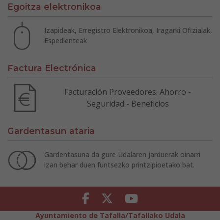
Egoitza elektronikoa
Izapideak, Erregistro Elektronikoa, Iragarki Ofizialak,
Espedienteak
Factura Electrónica
Facturación Proveedores: Ahorro -
Seguridad - Beneficios
Gardentasun ataria
Gardentasuna da gure Udalaren jarduerak oinarri
izan behar duen funtsezko printzipioetako bat.
Facebook
Twitter
Youtube
Ayuntamiento de Tafalla/Tafallako Udala