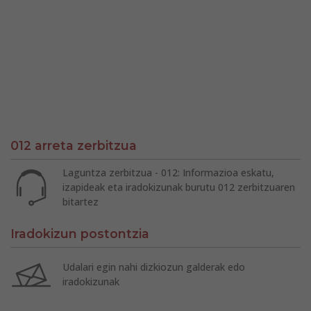
012 arreta zerbitzua
Laguntza zerbitzua - 012: Informazioa eskatu,
izapideak eta iradokizunak burutu 012 zerbitzuaren
bitartez
Iradokizun postontzia
Udalari egin nahi dizkiozun galderak edo
iradokizunak