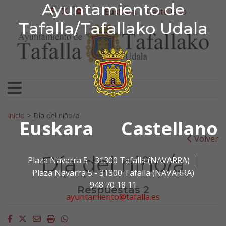
Ayuntamiento de Tafa
Ayuntamiento de
Ir al contenido
Euskara
Castellano
facebook
twitter
youtube
Tafalla/Tafallako Udala
Bilatu:
Inicio
>
Día del niño/a
Euskara
Castellano
Volver
Día del niño/a
Plaza Navarra 5 - 31300 Tafalla (NAVARRA)
Plaza Navarra 5 - 31300 Tafalla (NAVARRA)
948 70 18 11
Respuestas 2
ayuntamiento@tafalla.es
Facebook
Twitter
Email
Imprimir
Whatsapp