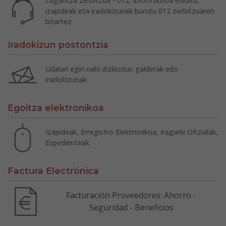
Laguntza zerbitzua - 012: Informazioa eskatu,
izapideak eta iradokizunak burutu 012 zerbitzuaren
bitartez
Iradokizun postontzia
Udalari egin nahi dizkiozun galderak edo
iradokizunak
Egoitza elektronikoa
Izapideak, Erregistro Elektronikoa, Iragarki Ofizialak,
Espedienteak
Factura Electrónica
Facturación Proveedores: Ahorro -
Seguridad - Beneficios