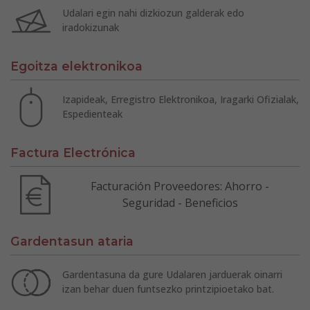
Udalari egin nahi dizkiozun galderak edo
iradokizunak
Egoitza elektronikoa
Izapideak, Erregistro Elektronikoa, Iragarki Ofizialak,
Espedienteak
Factura Electrónica
Facturación Proveedores: Ahorro -
Seguridad - Beneficios
Gardentasun ataria
Gardentasuna da gure Udalaren jarduerak oinarri
izan behar duen funtsezko printzipioetako bat.