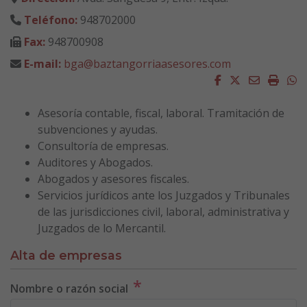
Teléfono:
948702000
Fax:
948700908
E-mail:
bga@baztangorriaasesores.com
Facebook
Twitter
Email
Impri
W
Asesoría contable, fiscal, laboral. Tramitación de
subvenciones y ayudas.
Consultoría de empresas.
Auditores y Abogados.
Abogados y asesores fiscales.
Servicios jurídicos ante los Juzgados y Tribunales
de las jurisdicciones civil, laboral, administrativa y
Juzgados de lo Mercantil.
Alta de empresas
*
Nombre o razón social