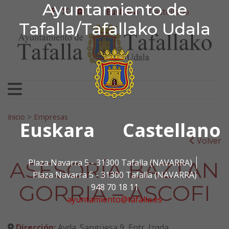
Ayuntamiento de Tafa
Ayuntamiento de
Ir al contenido
Euskara
Castellano
facebook
twitter
youtube
Tafalla/Tafallako Udala
Bilatu:
Inicio
>
Empresas
Euskara
Castellano
Volver
ASESORÍA BAZTAN
Plaza Navarra 5 - 31300 Tafalla (NAVARRA)
Plaza Navarra 5 - 31300 Tafalla (NAVARRA)
GORRIA – ASCOFI
948 70 18 11
ayuntamiento@tafalla.es
Dirección:
Avda. Sangüesa 9, Entr. Izqda.