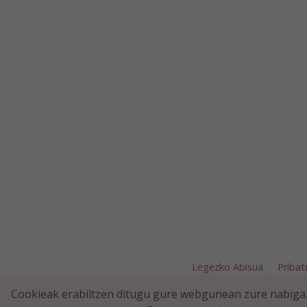
Legezko Abisua
Pribat
Plaza Nav
Cookieak erabiltzen ditugu gure webgunean zure nabigaz