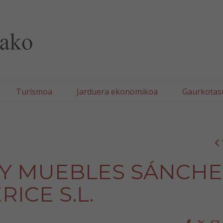
lla/Tafallako Udala
Turismoa
Jarduera ekonomikoa
Gaurkotas
 Y MUEBLES SÁNCHE
RICE S.L.
Faceboo
Twit
E