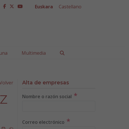
Euskara
Castellano
facebook
twitter
youtube
Buscar
una
Multimedia
Volver
Alta de empresas
*
Z
Nombre o razón social
*
Correo electrónico
k
ter
mail
Imprimir
Whatsapp