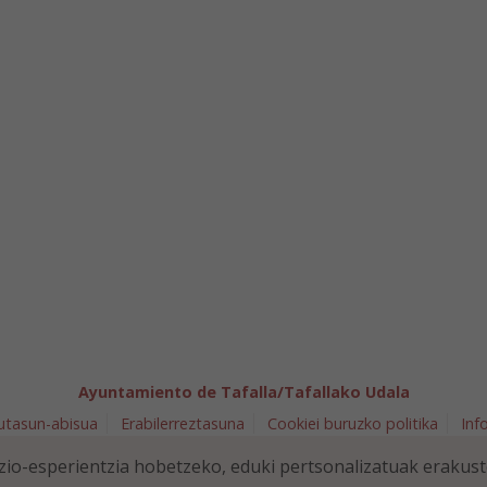
Ayuntamiento de Tafalla/Tafallako Udala
utasun-abisua
Erabilerreztasuna
Cookiei buruzko politika
Inf
arra 5 - 31300 Tafalla (NAVARRA)
948 70 18 11
ayuntamiento@t
io-esperientzia hobetzeko, eduki pertsonalizatuak erakus