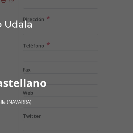
*
Dirección
o Udala
*
Teléfono
Fax
astellano
Web
alla (NAVARRA)
Twitter