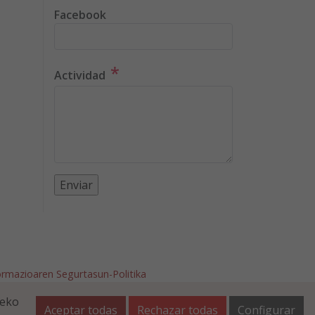
Facebook
*
Actividad
ormazioaren Segurtasun-Politika
afalla.es
teko
Aceptar todas
Rechazar todas
Configurar