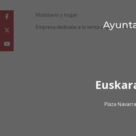
Mobiliario y hogar
Facebook
Ayunta
Empresa dedicada a la venta al por menor de
Twitter
Youtube
Euskar
Plaza Navarra