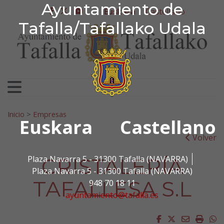
Ayuntamiento de Tafa
Ayuntamiento de
Ir al contenido
Euskara
Castellano
facebook
twitter
youtube
Tafalla/Tafallako Udala
Bilatu:
Inicio
>
Empresas
Euskara
Castellano
Volver
CRISTALERÍA
Plaza Navarra 5 - 31300 Tafalla (NAVARRA)
Plaza Navarra 5 - 31300 Tafalla (NAVARRA)
TAFALLESA S.L
948 70 18 11
ayuntamiento@tafalla.es
Facebook
Twitter
Email
Impri
W