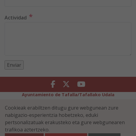
*
Actividad
Facebook
Twitter
Youtube
Ayuntamiento de Tafalla/Tafallako Udala
Legezko Abisua
Pribatutasun-abisua
Cookieak erabiltzen ditugu gure webgunean zure
Erabilerreztasuna
Cookiei buruzko politika
nabigazio-esperientzia hobetzeko, eduki
Informazioaren Segurtasun-Politika
pertsonalizatuak erakusteko eta gure webgunearen
Plaza Navarra 5 - 31300 Tafalla (NAVARRA)
948 70 18 11
trafikoa aztertzeko.
ayuntamiento@tafalla.es