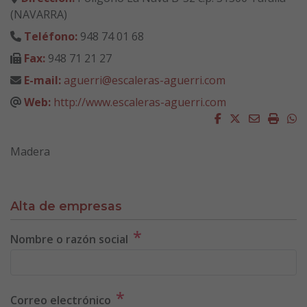
(NAVARRA)
Teléfono:
948 74 01 68
Fax:
948 71 21 27
E-mail:
aguerri@escaleras-aguerri.com
Web:
http://www.escaleras-aguerri.com
Facebook
Twitter
Email
Impri
W
Madera
Alta de empresas
*
Nombre o razón social
*
Correo electrónico