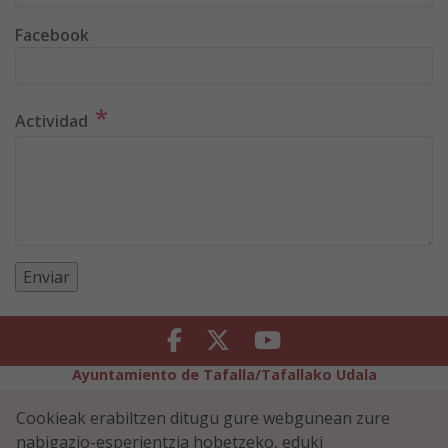
Facebook
*
Actividad
Facebook
Twitter
Youtube
Ayuntamiento de Tafalla/Tafallako Udala
Legezko Abisua
Pribatutasun-abisua
Cookieak erabiltzen ditugu gure webgunean zure
Erabilerreztasuna
Cookiei buruzko politika
nabigazio-esperientzia hobetzeko, eduki
Informazioaren Segurtasun-Politika