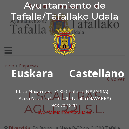
Ayuntamiento de Tafa
Ayuntamiento de
Ir al contenido
Euskara
Castellano
facebook
twitter
youtube
Tafalla/Tafallako Udala
Bilatu:
Inicio
>
Empresas
Euskara
Castellano
Volver
ESCALERAS
Plaza Navarra 5 - 31300 Tafalla (NAVARRA)
Plaza Navarra 5 - 31300 Tafalla (NAVARRA)
AGUERRI S.L.
948 70 18 11
ayuntamiento@tafalla.es
Dirección:
Polígono La Nava B-32 c.p. 31300 Tafalla