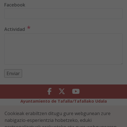
Facebook
*
Actividad
Facebook
Twitter
Youtube
Ayuntamiento de Tafalla/Tafallako Udala
Legezko Abisua
Pribatutasun-abisua
Cookieak erabiltzen ditugu gure webgunean zure
Erabilerreztasuna
Cookiei buruzko politika
nabigazio-esperientzia hobetzeko, eduki
Informazioaren Segurtasun-Politika