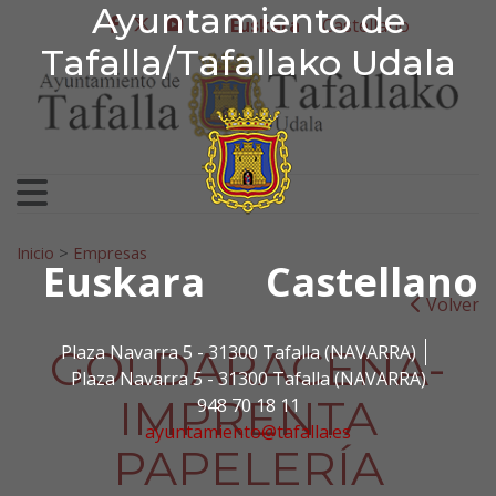
Ayuntamiento de Tafa
Ayuntamiento de
Ir al contenido
Euskara
Castellano
facebook
twitter
youtube
Tafalla/Tafallako Udala
Bilatu:
Inicio
>
Empresas
Euskara
Castellano
Volver
GOLDARACENA-
Plaza Navarra 5 - 31300 Tafalla (NAVARRA)
Plaza Navarra 5 - 31300 Tafalla (NAVARRA)
IMPRENTA
948 70 18 11
ayuntamiento@tafalla.es
PAPELERÍA