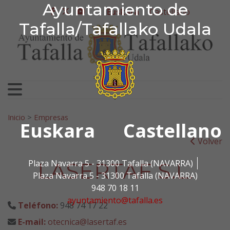
Ayuntamiento de Tafa
Ayuntamiento de
Ir al contenido
Euskara
Castellano
facebook
twitter
youtube
Tafalla/Tafallako Udala
Bilatu:
Inicio
>
Empresas
Euskara
Castellano
Volver
LASERTAF S.L.
Plaza Navarra 5 - 31300 Tafalla (NAVARRA)
Plaza Navarra 5 - 31300 Tafalla (NAVARRA)
948 70 18 11
ayuntamiento@tafalla.es
Teléfono:
948 74 17 22
E-mail:
otecnica@lasertaf.es