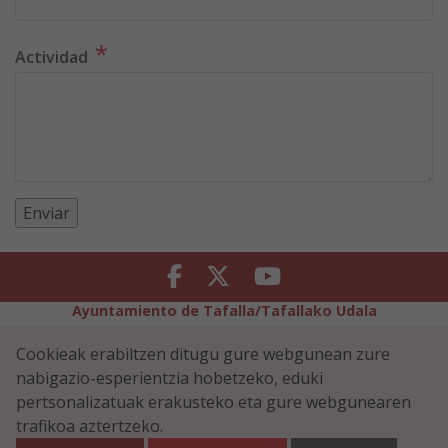
*
Actividad
Facebook
Twitter
Youtube
Ayuntamiento de Tafalla/Tafallako Udala
Legezko Abisua
Pribatutasun-abisua
Cookieak erabiltzen ditugu gure webgunean zure
Erabilerreztasuna
Cookiei buruzko politika
nabigazio-esperientzia hobetzeko, eduki
Informazioaren Segurtasun-Politika
pertsonalizatuak erakusteko eta gure webgunearen
Plaza Navarra 5 - 31300 Tafalla (NAVARRA)
948 70 18 11
trafikoa aztertzeko.
ayuntamiento@tafalla.es