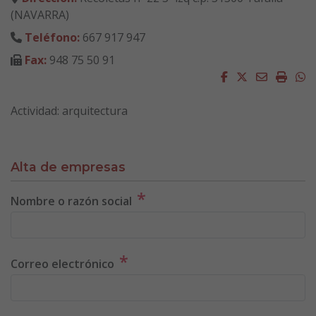
(NAVARRA)
Teléfono:
667 917 947
Fax:
948 75 50 91
Facebook
Twitter
Email
Impri
W
Actividad: arquitectura
Alta de empresas
*
Nombre o razón social
*
Correo electrónico