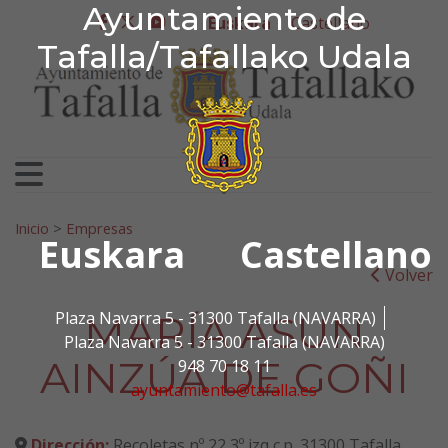
Ayuntamiento de Tafa
Ayuntamiento de
Ir al contenido
Euskara
Castellano
facebook
twitter
youtube
Tafalla/Tafallako Udala
Bilatu:
Inicio
>
Empresas
Euskara
Castellano
Volver
MARÍA ASUN
Plaza Navarra 5 - 31300 Tafalla (NAVARRA)
Plaza Navarra 5 - 31300 Tafalla (NAVARRA)
AINZÚA DE GOÑI
948 70 18 11
ayuntamiento@tafalla.es
Dirección:
Recoletas nº 22 3º izq c.p. 31300 Tafalla