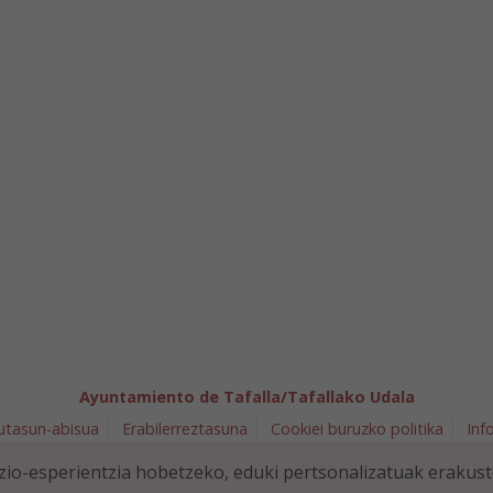
Ayuntamiento de Tafalla/Tafallako Udala
utasun-abisua
Erabilerreztasuna
Cookiei buruzko politika
Inf
arra 5 - 31300 Tafalla (NAVARRA)
948 70 18 11
ayuntamiento@t
io-esperientzia hobetzeko, eduki pertsonalizatuak erakus