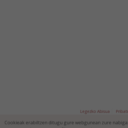
Legezko Abisua
Pribat
Plaza Nav
Cookieak erabiltzen ditugu gure webgunean zure nabigaz