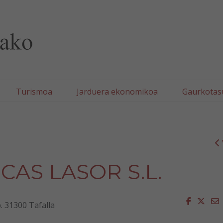
lla/Tafallako Udala
Turismoa
Jarduera ekonomikoa
Gaurkotas
CAS LASOR S.L.
Faceboo
Twit
E
. 31300 Tafalla