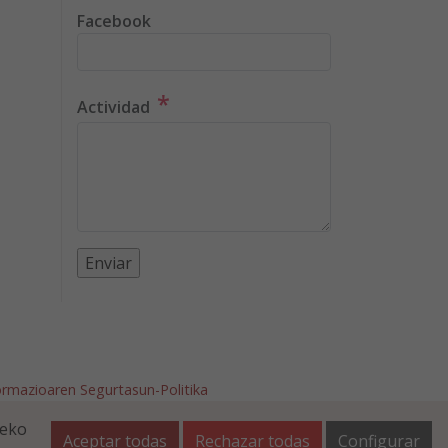
Facebook
*
Actividad
ormazioaren Segurtasun-Politika
afalla.es
teko
Aceptar todas
Rechazar todas
Configurar