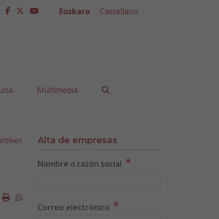
Euskara
Castellano
facebook
twitter
youtube
Buscar
una
Multimedia
Volver
Alta de empresas
*
Nombre o razón social
k
ter
mail
Imprimir
Whatsapp
*
Correo electrónico