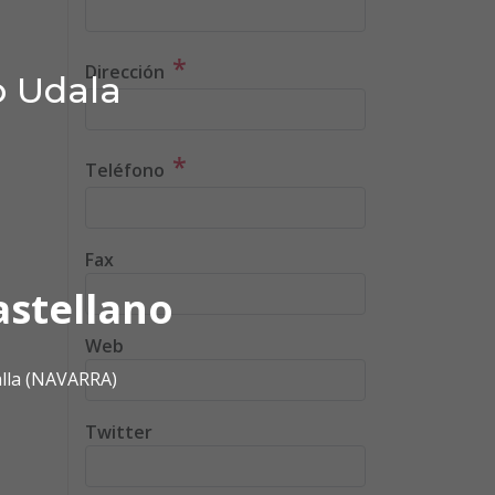
*
Dirección
o Udala
*
Teléfono
Fax
astellano
Web
alla (NAVARRA)
Twitter