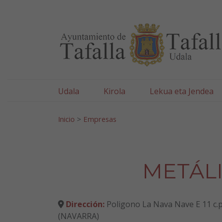
Ayuntamiento de Tafa
Ir al contenido
Udala
Kirola
Lekua eta Jendea
Bilatu:
Inicio
>
Empresas
METÁLI
Dirección:
Poligono La Nava Nave E 11 c.p
(NAVARRA)