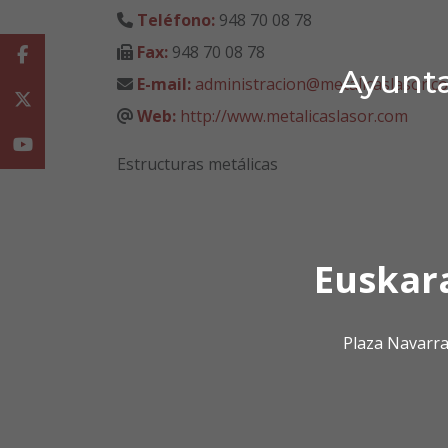
Teléfono:
948 70 08 78
Fax:
948 70 08 78
Facebook
Ayunta
E-mail:
administracion@metalicaslasor.c
Twitter
Web:
http://www.metalicaslasor.com
Youtube
Estructuras metálicas
Euskar
Plaza Navarra