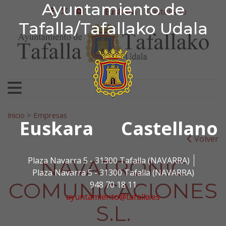
Ayuntamiento de Tafa
Ayuntamiento de
Ir al contenido
Euskara
Castellano
facebook
twitter
youtube
Tafalla/Tafallako Udala
Bilatu:
Inicio
>
Empresas
Euskara
Castellano
Volver
NAVATRONIC
Plaza Navarra 5 - 31300 Tafalla (NAVARRA)
Plaza Navarra 5 - 31300 Tafalla (NAVARRA)
COMUNICACIONES
948 70 18 11
ayuntamiento@tafalla.es
S.L.