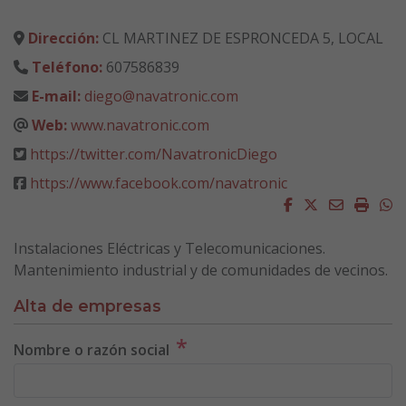
Dirección:
CL MARTINEZ DE ESPRONCEDA 5, LOCAL
Teléfono:
607586839
E-mail:
diego@navatronic.com
Web:
www.navatronic.com
https://twitter.com/NavatronicDiego
https://www.facebook.com/navatronic
Facebook
Twitter
Email
Impri
W
Instalaciones Eléctricas y Telecomunicaciones.
Mantenimiento industrial y de comunidades de vecinos.
Alta de empresas
*
Nombre o razón social