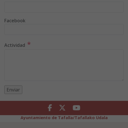
Facebook
*
Actividad
Facebook
Twitter
Youtube
Ayuntamiento de Tafalla/Tafallako Udala
Legezko Abisua
Pribatutasun-abisua