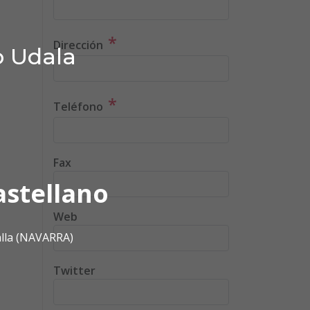
*
Dirección
o Udala
*
Teléfono
Fax
astellano
Web
alla (NAVARRA)
Twitter