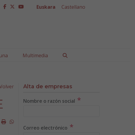
Euskara
Castellano
facebook
twitter
youtube
Buscar
una
Multimedia
Volver
Alta de empresas
*
E
Nombre o razón social
k
ter
mail
Imprimir
Whatsapp
*
Correo electrónico