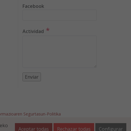
Facebook
*
Actividad
ormazioaren Segurtasun-Politika
afalla.es
teko
Aceptar todas
Rechazar todas
Configurar