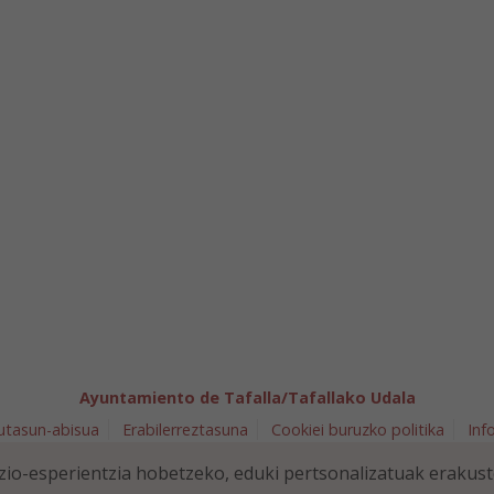
Ayuntamiento de Tafalla/Tafallako Udala
utasun-abisua
Erabilerreztasuna
Cookiei buruzko politika
Inf
arra 5 - 31300 Tafalla (NAVARRA)
948 70 18 11
ayuntamiento@t
io-esperientzia hobetzeko, eduki pertsonalizatuak erakus