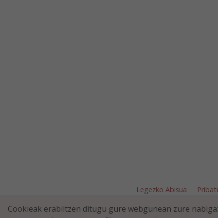
Legezko Abisua
Pribat
Plaza Nav
Cookieak erabiltzen ditugu gure webgunean zure nabigaz