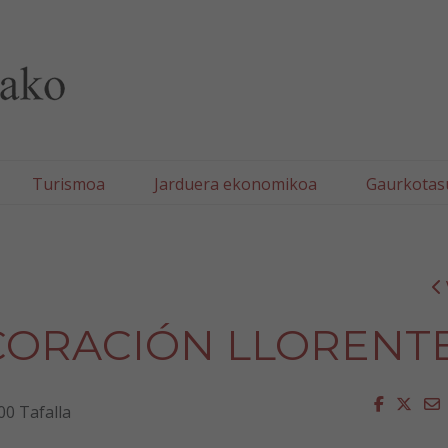
lla/Tafallako Udala
Turismoa
Jarduera ekonomikoa
Gaurkotas
CORACIÓN LLORENT
Faceboo
Twit
E
00 Tafalla