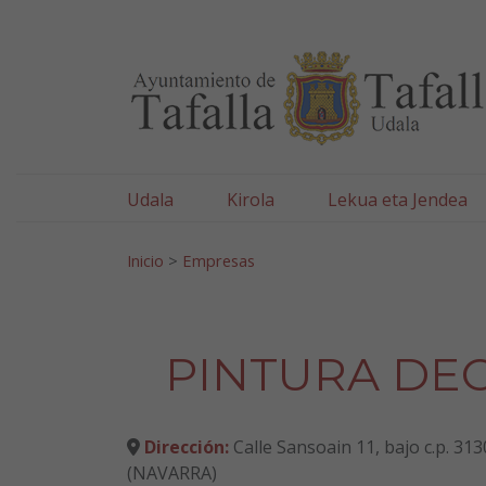
Ayuntamiento de Tafa
Ir al contenido
Udala
Kirola
Lekua eta Jendea
Bilatu:
Inicio
>
Empresas
PINTURA DE
Dirección:
Calle Sansoain 11, bajo c.p. 313
(NAVARRA)