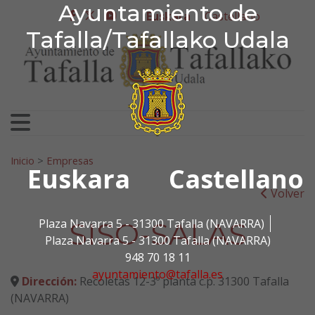
Ayuntamiento de Tafa
Ayuntamiento de
Ir al contenido
Euskara
Castellano
facebook
twitter
youtube
Tafalla/Tafallako Udala
Bilatu:
Inicio
>
Empresas
Euskara
Castellano
Volver
SISO-SALAS
Plaza Navarra 5 - 31300 Tafalla (NAVARRA)
Plaza Navarra 5 - 31300 Tafalla (NAVARRA)
948 70 18 11
ayuntamiento@tafalla.es
Dirección:
Recoletas 12-3º planta c.p. 31300 Tafalla
(NAVARRA)