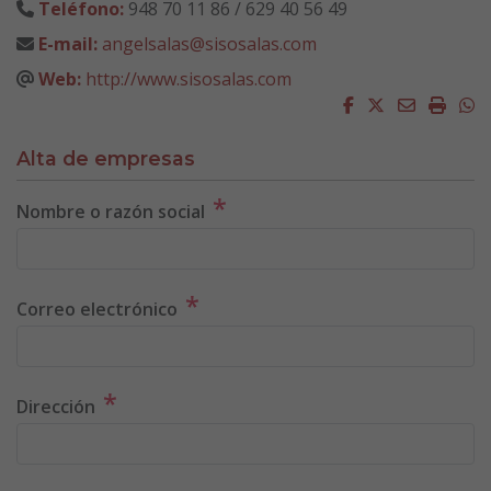
Teléfono:
948 70 11 86 / 629 40 56 49
E-mail:
angelsalas@sisosalas.com
Web:
http://www.sisosalas.com
Facebook
Twitter
Email
Impri
W
Alta de empresas
*
Nombre o razón social
*
Correo electrónico
*
Dirección