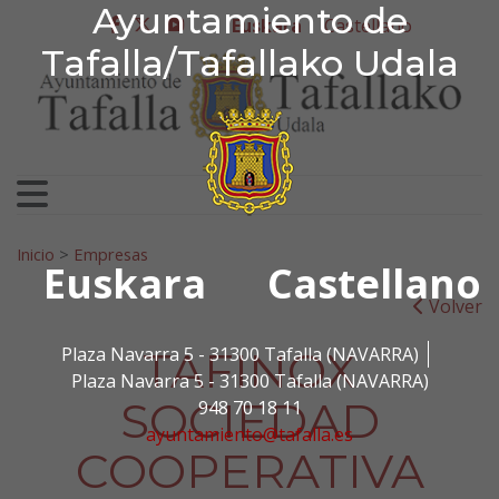
Ayuntamiento de Tafa
Ayuntamiento de
Ir al contenido
Euskara
Castellano
facebook
twitter
youtube
Tafalla/Tafallako Udala
Bilatu:
Inicio
>
Empresas
Euskara
Castellano
Volver
TAFINOX
Plaza Navarra 5 - 31300 Tafalla (NAVARRA)
Plaza Navarra 5 - 31300 Tafalla (NAVARRA)
SOCIEDAD
948 70 18 11
ayuntamiento@tafalla.es
COOPERATIVA