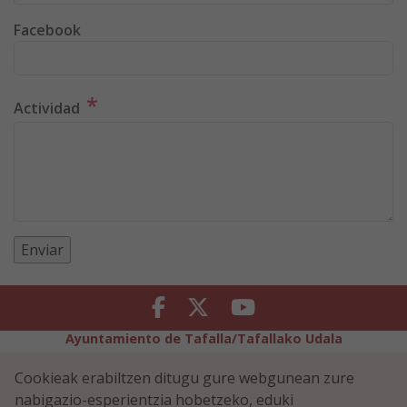
Facebook
*
Actividad
Facebook
Twitter
Youtube
Ayuntamiento de Tafalla/Tafallako Udala
Legezko Abisua
Pribatutasun-abisua
Cookieak erabiltzen ditugu gure webgunean zure
Erabilerreztasuna
Cookiei buruzko politika
nabigazio-esperientzia hobetzeko, eduki
Informazioaren Segurtasun-Politika