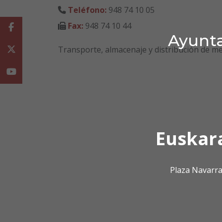
Teléfono:
948 74 10 05
Fax:
948 74 10 44
Facebook
Ayunta
Transporte, almacenaje y distribución de me
Twitter
Youtube
Euskar
Plaza Navarra