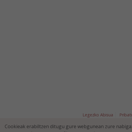
Legezko Abisua
Pribat
Plaza Nav
Cookieak erabiltzen ditugu gure webgunean zure nabigaz