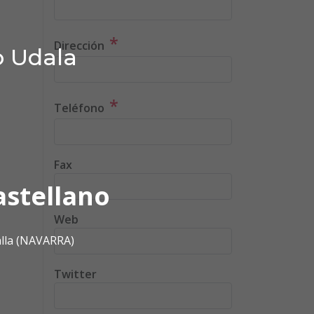
*
Dirección
o Udala
*
Teléfono
Fax
astellano
Web
alla (NAVARRA)
Twitter