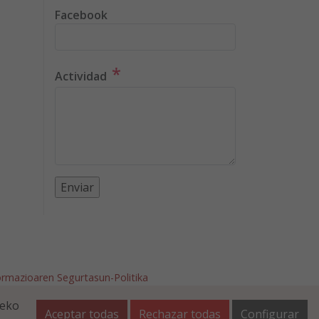
Facebook
*
Actividad
ormazioaren Segurtasun-Politika
afalla.es
teko
Aceptar todas
Rechazar todas
Configurar