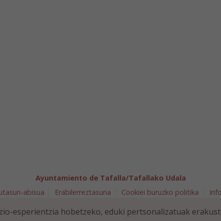
Ayuntamiento de Tafalla/Tafallako Udala
utasun-abisua
Erabilerreztasuna
Cookiei buruzko politika
Inf
arra 5 - 31300 Tafalla (NAVARRA)
948 70 18 11
ayuntamiento@t
io-esperientzia hobetzeko, eduki pertsonalizatuak erakus