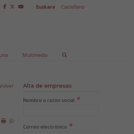
Euskara
Castellano
facebook
twitter
youtube
Buscar
una
Multimedia
Volver
Alta de empresas
*
Nombre o razón social
k
ter
mail
Imprimir
Whatsapp
*
Correo electrónico