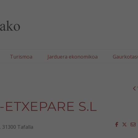
lla/Tafallako Udala
Turismoa
Jarduera ekonomikoa
Gaurkotas
-ETXEPARE S.L
Faceboo
Twit
E
. 31300 Tafalla