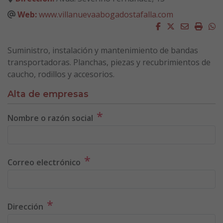
Web:
www.villanuevaabogadostafalla.com
Facebook
Twitter
Email
Impri
W
Suministro, instalación y mantenimiento de bandas
transportadoras. Planchas, piezas y recubrimientos de
caucho, rodillos y accesorios.
Alta de empresas
*
Nombre o razón social
*
Correo electrónico
*
Dirección