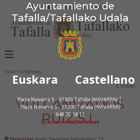
Ayuntamiento de Tafa
Ayuntamiento de
Ir al contenido
Euskara
Castellano
facebook
twitter
youtube
Tafalla/Tafallako Udala
Bilatu:
Inicio
>
Empresas
Euskara
Castellano
Volver
VULCANIZADOS
Plaza Navarra 5 - 31300 Tafalla (NAVARRA)
Plaza Navarra 5 - 31300 Tafalla (NAVARRA)
RUIZ S.L.
948 70 18 11
ayuntamiento@tafalla.es
Dirección:
Avda. Severino Fernández, 13