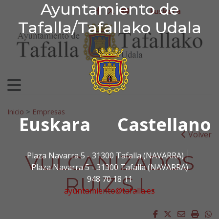
Ayuntamiento de Tafa
Ayuntamiento de
Ir al contenido
Euskara
facebook
twitter
youtube
Tafalla/Tafallako Udala
Bilatu:
Inicio
>
Empresas
Euskara
Castellano
Volver
VULCANIZADOS
Plaza Navarra 5 - 31300 Tafalla (NAVARRA)
Plaza Navarra 5 - 31300 Tafalla (NAVARRA)
RUIZ S.L.
948 70 18 11
ayuntamiento@tafalla.es
Facebook
Twitter
Email
Impri
W