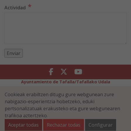
*
Actividad
Facebook
Twitter
Youtube
Ayuntamiento de Tafalla/Tafallako Udala
Legezko Abisua
Pribatutasun-abisua
Cookieak erabiltzen ditugu gure webgunean zure
Erabilerreztasuna
Cookiei buruzko politika
nabigazio-esperientzia hobetzeko, eduki
Informazioaren Segurtasun-Politika
pertsonalizatuak erakusteko eta gure webgunearen
Plaza Navarra 5 - 31300 Tafalla (NAVARRA)
948 70 18 11
trafikoa aztertzeko.
ayuntamiento@tafalla.es
Aceptar todas
Rechazar todas
Configurar