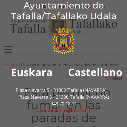
Ayuntamiento de Tafa
Ayuntamiento de
Ir al contenido
Euskara
Castellano
facebook
twitter
youtube
Tafalla/Tafallako Udala
Bilatu:
Inicio
>
¿Está permitido fumar en las paradas de autobuses?
Euskara
Castellano
Volver
¿Está permitido
Plaza Navarra 5 - 31300 Tafalla (NAVARRA)
Plaza Navarra 5 - 31300 Tafalla (NAVARRA)
fumar en las
948 70 18 11
ayuntamiento@tafalla.es
paradas de