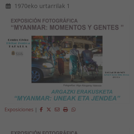
1970eko urtarrilak 1
Facebook
Twitter
Email
Imprimir
Whatsapp
Exposiciones
|