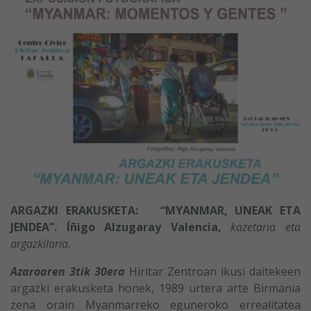
ARGAZKI ERAKUSKETA: “MYANMAR, UNEAK ETA
JENDEA”.
Íñigo Alzugaray Valencia,
kazetaria eta
argazkilaria.
Azaroaren 3tik 30era
Hiritar Zentroan ikusi daitekeen
argazki erakusketa honek, 1989 urtera arte Birmania
zena orain Myanmarreko eguneroko errealitatea