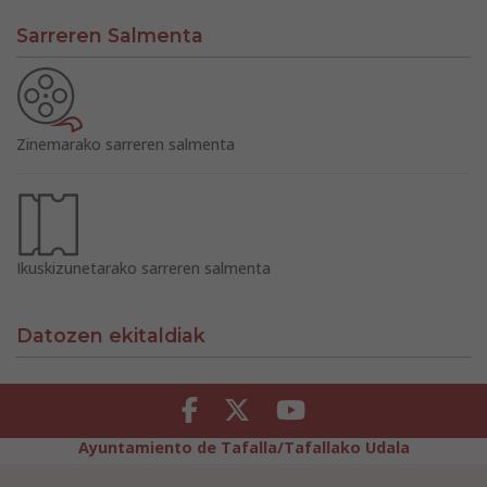
Sarreren Salmenta
Zinemarako sarreren salmenta
Ikuskizunetarako sarreren salmenta
Datozen ekitaldiak
Facebook
Twitter
Youtube
Ayuntamiento de Tafalla/Tafallako Udala
Legezko Abisua
Pribatutasun-abisua