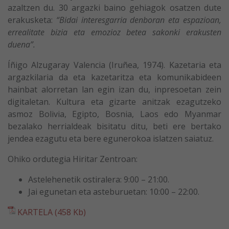
azaltzen du. 30 argazki baino gehiagok osatzen dute
erakusketa:
“Bidai interesgarria denboran eta espazioan,
errealitate bizia eta emozioz betea sakonki erakusten
duena”.
Íñigo Alzugaray Valencia (Iruñea, 1974). Kazetaria eta
argazkilaria da eta kazetaritza eta komunikabideen
hainbat alorretan lan egin izan du, inpresoetan zein
digitaletan. Kultura eta gizarte anitzak ezagutzeko
asmoz Bolivia, Egipto, Bosnia, Laos edo Myanmar
bezalako herrialdeak bisitatu ditu, beti ere bertako
jendea ezagutu eta bere egunerokoa islatzen saiatuz.
Ohiko ordutegia Hiritar Zentroan:
Astelehenetik ostiralera: 9:00 – 21:00.
Jai egunetan eta asteburuetan: 10:00 – 22:00.
KARTELA (458 Kb)