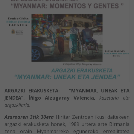
ARGAZKI ERAKUSKETA: “MYANMAR, UNEAK ETA
JENDEA”.
Íñigo Alzugaray Valencia,
kazetaria eta
argazkilaria.
Azaroaren 3tik 30era
Hiritar Zentroan ikusi daitekeen
argazki erakusketa honek, 1989 urtera arte Birmania
zena orain Myanmarreko eguneroko errealitatea