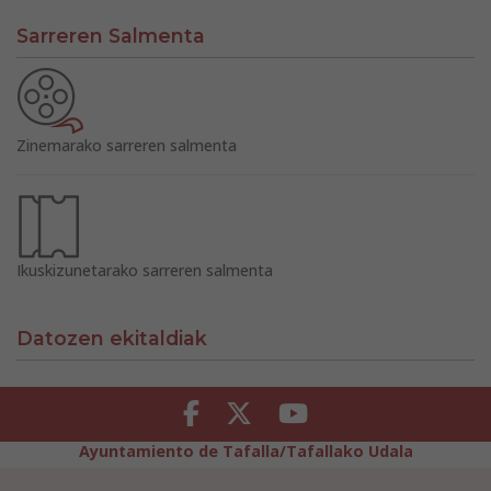
Sarreren Salmenta
Zinemarako sarreren salmenta
Ikuskizunetarako sarreren salmenta
Datozen ekitaldiak
Facebook
Twitter
Youtube
Ayuntamiento de Tafalla/Tafallako Udala
Legezko Abisua
Pribatutasun-abisua