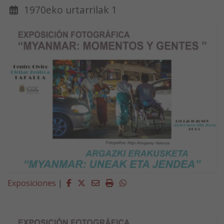
1970eko urtarrilak 1
Facebook
Twitter
Email
Imprimir
Whatsapp
Exposiciones
|