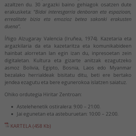
azaltzen du. 30 argazki baino gehiagok osatzen dute
erakusketa:
“Bidai interesgarria denboran eta espazioan,
errealitate bizia eta emozioz betea sakonki erakusten
duena”.
Íñigo Alzugaray Valencia (Iruñea, 1974). Kazetaria eta
argazkilaria da eta kazetaritza eta komunikabideen
hainbat alorretan lan egin izan du, inpresoetan zein
digitaletan. Kultura eta gizarte anitzak ezagutzeko
asmoz Bolivia, Egipto, Bosnia, Laos edo Myanmar
bezalako herrialdeak bisitatu ditu, beti ere bertako
jendea ezagutu eta bere egunerokoa islatzen saiatuz.
Ohiko ordutegia Hiritar Zentroan:
Astelehenetik ostiralera: 9:00 – 21:00.
Jai egunetan eta asteburuetan: 10:00 – 22:00.
KARTELA (458 Kb)