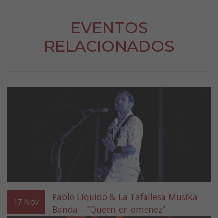
EVENTOS
RELACIONADOS
Pablo Líquido & La Tafallesa Musika
17
Nov
Banda – “Queen-en omenez”