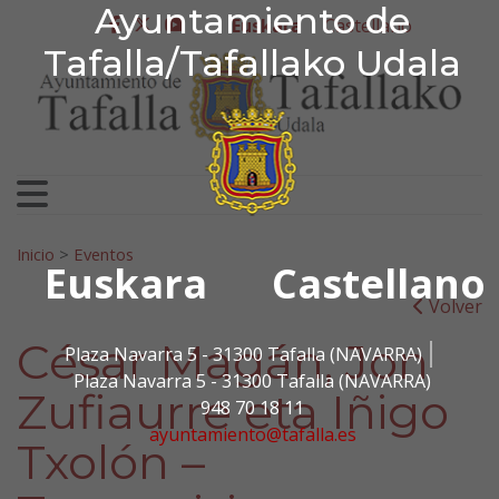
Ayuntamiento de Tafa
Ayuntamiento de
Ir al contenido
Euskara
Castellano
facebook
twitter
youtube
Tafalla/Tafallako Udala
Bilatu:
Inicio
>
Eventos
Euskara
Castellano
Volver
César Magán, Jon
Plaza Navarra 5 - 31300 Tafalla (NAVARRA)
Plaza Navarra 5 - 31300 Tafalla (NAVARRA)
Zufiaurre eta Iñigo
948 70 18 11
ayuntamiento@tafalla.es
Txolón –