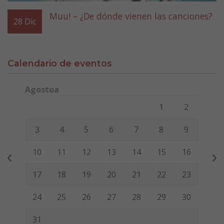
Muu! – ¿De dónde vienen las canciones?
28
Dic
Calendario de eventos
Agostoa
Lunes
Martes
Miércoles
Jueves
Viernes
Sábado
Domi
1
2
3
4
5
6
7
8
9
10
11
12
13
14
15
16
17
18
19
20
21
22
23
24
25
26
27
28
29
30
31