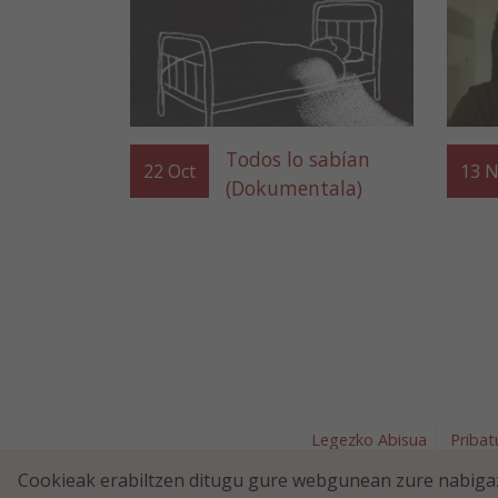
Todos lo sabían
22
Oct
13
N
(Dokumentala)
Legezko Abisua
Pribat
Plaza Nav
Cookieak erabiltzen ditugu gure webgunean zure nabigaz