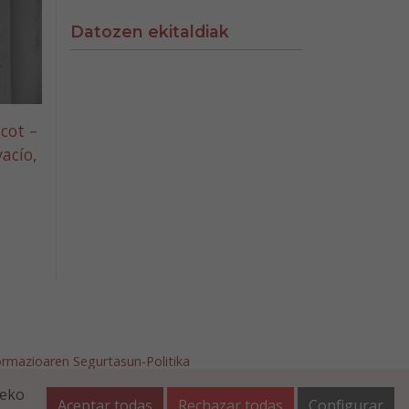
Datozen ekitaldiak
cot –
vacío,
ormazioaren Segurtasun-Politika
afalla.es
teko
Aceptar todas
Rechazar todas
Configurar