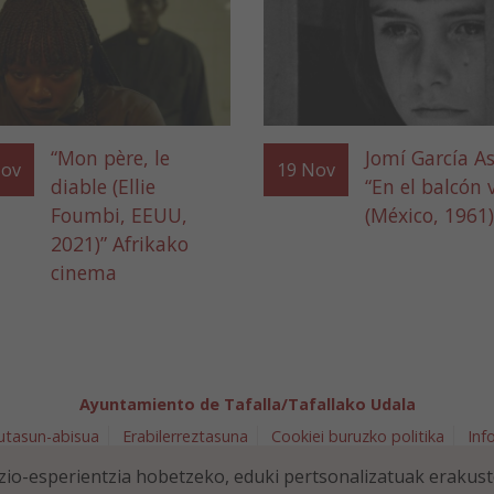
“Mon père, le
Jomí García As
ov
19
Nov
diable (Ellie
“En el balcón 
Foumbi, EEUU,
(México, 1961)
2021)” Afrikako
cinema
Ayuntamiento de Tafalla/Tafallako Udala
utasun-abisua
Erabilerreztasuna
Cookiei buruzko politika
Inf
arra 5 - 31300 Tafalla (NAVARRA)
948 70 18 11
ayuntamiento@t
io-esperientzia hobetzeko, eduki pertsonalizatuak erakus