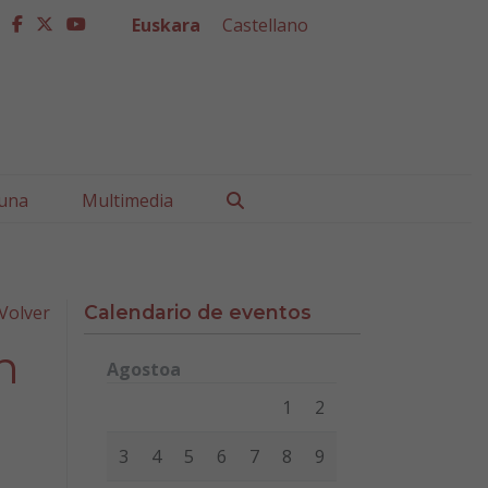
Euskara
Castellano
facebook
twitter
youtube
Buscar
una
Multimedia
Volver
Calendario de eventos
n
Agostoa
Lunes
Martes
Miércoles
Jueves
Viernes
Sábad
1
2
3
4
5
6
7
8
9