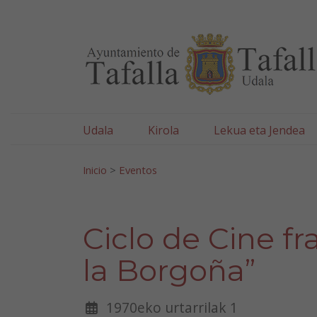
Ayuntamiento de Tafa
Ir al contenido
Udala
Kirola
Lekua eta Jendea
Bilatu:
Inicio
>
Eventos
Ciclo de Cine fr
la Borgoña”
1970eko urtarrilak 1