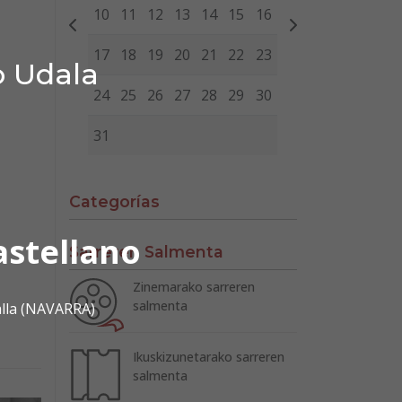
10
11
12
13
14
15
16
17
18
19
20
21
22
23
o Udala
24
25
26
27
28
29
30
31
Categorías
astellano
Sarreren Salmenta
Zinemarako sarreren
salmenta
alla (NAVARRA)
Ikuskizunetarako sarreren
salmenta