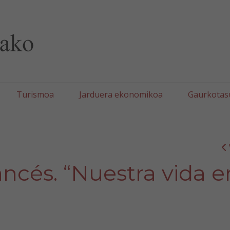
lla/Tafallako Udala
Turismoa
Jarduera ekonomikoa
Gaurkotas
ancés. “Nuestra vida e