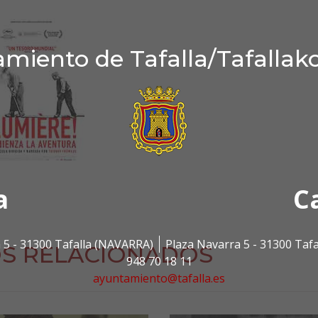
miento de Tafalla/Tafallak
a
C
 5 - 31300 Tafalla (NAVARRA)
Plaza Navarra 5 - 31300 Taf
S RELACIONADOS
948 70 18 11
ayuntamiento@tafalla.es