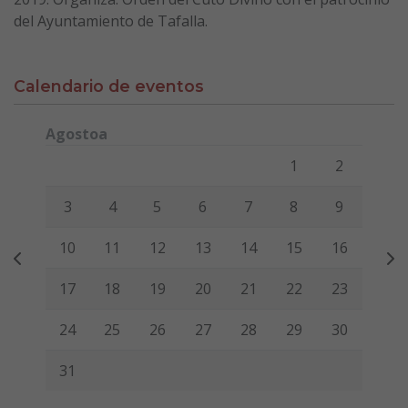
del Ayuntamiento de Tafalla.
Calendario de eventos
Agostoa
Lunes
Martes
Miércoles
Jueves
Viernes
Sábado
Domi
1
2
3
4
5
6
7
8
9
10
11
12
13
14
15
16
17
18
19
20
21
22
23
24
25
26
27
28
29
30
31