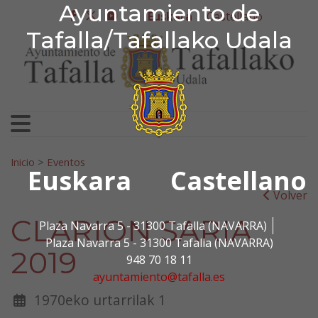
Ayuntamiento de Tafa
Ayuntamiento de
Ir al contenido
Euskara
Castellano
facebook
twitter
youtube
Tafalla/Tafallako Udala
Bilatu:
Inicio
>
Eventos
Euskara
Castellano
Volver
CLARION SARIA
Plaza Navarra 5 - 31300 Tafalla (NAVARRA)
Plaza Navarra 5 - 31300 Tafalla (NAVARRA)
2019
948 70 18 11
ayuntamiento@tafalla.es
1970eko urtarrilak 1