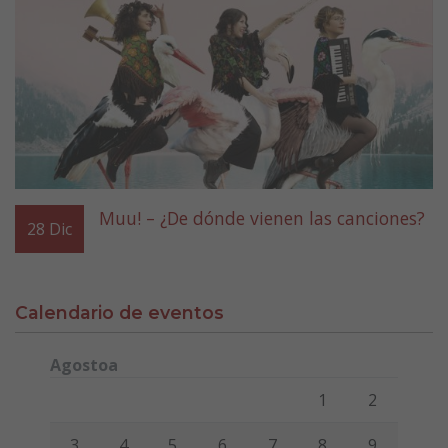
Muu! – ¿De dónde vienen las canciones?
28
Dic
Calendario de eventos
Agostoa
Lunes
Martes
Miércoles
Jueves
Viernes
Sábado
Domi
1
2
3
4
5
6
7
8
9