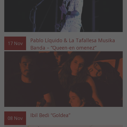
Pablo Líquido & La Tafallesa Musika
17
Nov
Banda – “Queen-en omenez”
Ibil Bedi “Goldea”
08
Nov