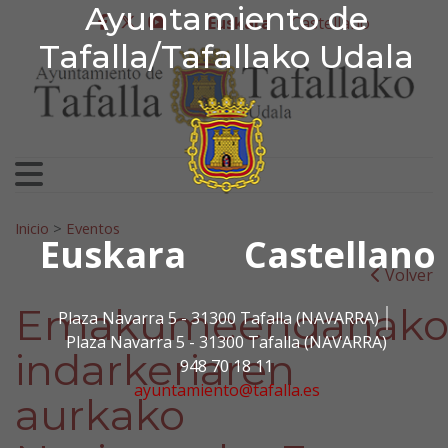
Ayuntamiento de Tafa
Ayuntamiento de
Ir al contenido
Euskara
Castellano
facebook
twitter
youtube
Tafalla/Tafallako Udala
Bilatu:
Inicio
>
Eventos
Euskara
Castellano
Volver
Emakumeenganak
Plaza Navarra 5 - 31300 Tafalla (NAVARRA)
Plaza Navarra 5 - 31300 Tafalla (NAVARRA)
indarkeriaren
948 70 18 11
ayuntamiento@tafalla.es
aurkako