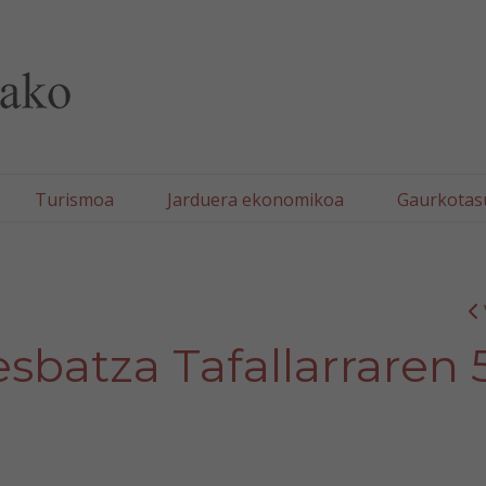
lla/Tafallako Udala
Turismoa
Jarduera ekonomikoa
Gaurkotas
sbatza Tafallarraren 