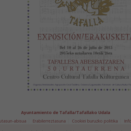
Ayuntamiento de Tafalla/Tafallako Udala
utasun-abisua
Erabilerreztasuna
Cookiei buruzko politika
Inf
arra 5 - 31300 Tafalla (NAVARRA)
948 70 18 11
ayuntamiento@t