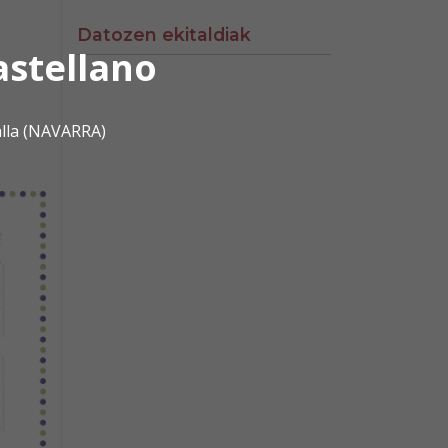
Datozen ekitaldiak
astellano
alla (NAVARRA)