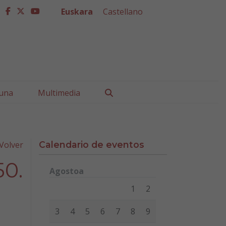
Euskara
Castellano
facebook
twitter
youtube
Buscar
una
Multimedia
Volver
Calendario de eventos
50.
Agostoa
Lunes
Martes
Miércoles
Jueves
Viernes
Sábad
1
2
3
4
5
6
7
8
9