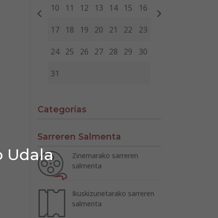
10
11
12
13
14
15
16
17
18
19
20
21
22
23
24
25
26
27
28
29
30
31
Categorías
Sarreren Salmenta
o Udala
Zinemarako sarreren
salmenta
Ikuskizunetarako sarreren
salmenta