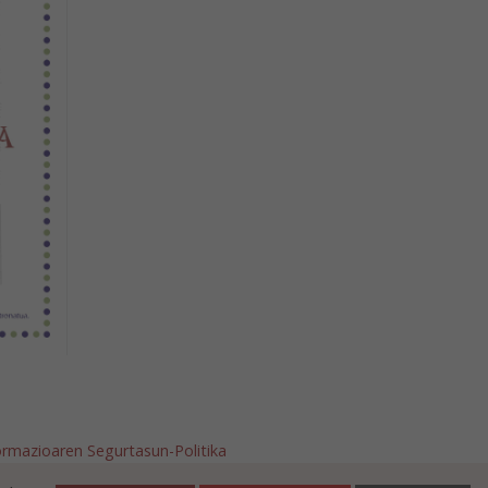
ormazioaren Segurtasun-Politika
afalla.es