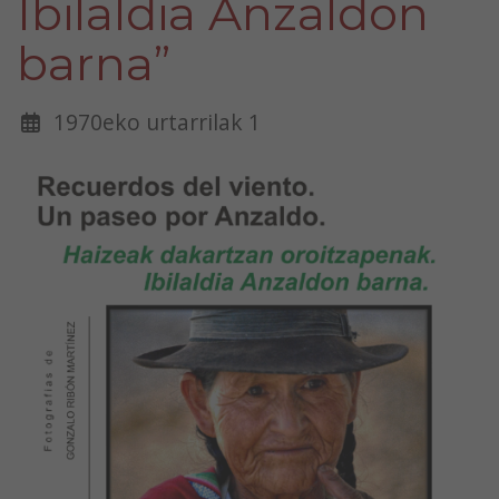
Ibilaldia Anzaldon
barna”
1970eko urtarrilak 1