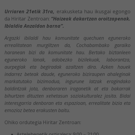
Urriaren 21etik 31ra,
erakusketa hau ikusgai egongo
da Hiritar Zentroan:
“Haizeak dakartzan oroitzapenak.
Iblaldia Anzaldon barna”.
Argazki ibilaldi hau komunitate quechuen eguneroko
errealitatean murgiltzen da, Cochabambako garaiko
haranean bizi da komunitate hau. Bertako biztanleen
eguneroko lanak, adobezko bizilekuak, laborantza,
aurpegiak eta begiradak azaltzen dira. Azken hauek
indarrez beteak daude, eguneroko biziraupen ahaleginak
markatutako bizimodua, ingurune latzak eragindako
baldintzak jota, denboraren iraganetik at eta bakarrak
bihurtzen dituzten xehetasun soziokulturalez josita. Bidai
interesgarria denboran eta espazioan, errealitate bizia eta
emozioz betea erakusten baitu.
Ohiko ordutegia Hiritar Zentroan:
Astelehenetik ostiralera: 9:00 – 21:00.