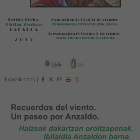
Facebook
Twitter
Email
Imprimir
Whatsapp
Exposiciones
|