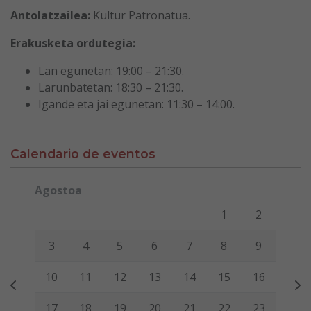
Antolatzailea:
Kultur Patronatua.
Erakusketa ordutegia:
Lan egunetan: 19:00 – 21:30.
Larunbatetan: 18:30 – 21:30.
Igande eta jai egunetan: 11:30 – 14:00.
Calendario de eventos
Agostoa
Lunes
Martes
Miércoles
Jueves
Viernes
Sábado
Domi
1
2
3
4
5
6
7
8
9
10
11
12
13
14
15
16
17
18
19
20
21
22
23