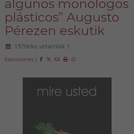
algunos monólogos
plásticos” Augusto
Pérezen eskutik
1970eko urtarrilak 1
Facebook
Twitter
Email
Imprimir
Whatsapp
Exposiciones
|