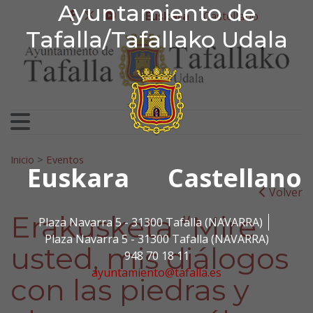
Ayuntamiento de Tafa
Ayuntamiento de
Ir al contenido
Euskara
Castellano
facebook
twitter
youtube
Tafalla/Tafallako Udala
Bilatu:
Inicio
>
Eventos
Euskara
Castellano
Volver
Erakusketa “Mire
Plaza Navarra 5 - 31300 Tafalla (NAVARRA)
Plaza Navarra 5 - 31300 Tafalla (NAVARRA)
usted, mis diálogos
948 70 18 11
ayuntamiento@tafalla.es
con las piedras y