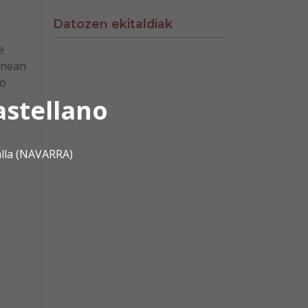
Datozen ekitaldiak
e
rnean
so
astellano
a
alla (NAVARRA)