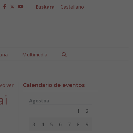
Euskara
Castellano
facebook
twitter
youtube
Buscar
una
Multimedia
Volver
Calendario de eventos
ai
Agostoa
Lunes
Martes
Miércoles
Jueves
Viernes
Sábad
1
2
3
4
5
6
7
8
9