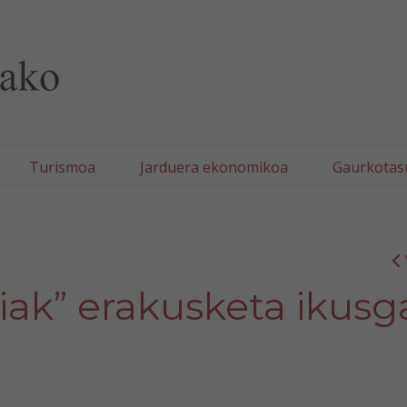
lla/Tafallako Udala
Turismoa
Jarduera ekonomikoa
Gaurkotas
riak” erakusketa ikusg
n