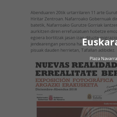
Abenduaren 20tik urtarrilaren 11 arte Guru
Hiritar Zentroan. Nafarroako Gobernuak di
batetik, Nafarroako Gurutze Gorriak lantz
aurkitzen diren errefuxiatuen hobetze emoz
egoera bortitzak jasan izan dituzte migrazi
Euskar
jendearengan persona hauen egoerarekiko 
pisuak dauden herrietan, Tafallan adibidez.
Plaza Navarra