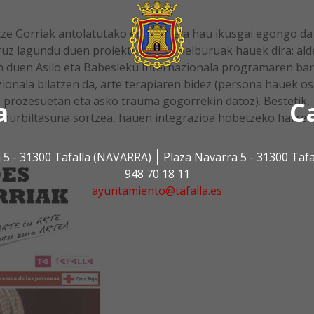
tze Gorriak antolatutako erakusketa hau ikusgai egongo da
ruz lagundu duen proiektu honen helburuak hauek dira: ald
en duen Asilo eta Babesleku Internazionala programaren ba
ionala bilatzen da, arte terapiaren bidez (persona hauek o
o prozesuetan eta asko trauma gogorrekin datoz). Bestetik,
a
C
hurbiltasuna sortzea, hauen integrazioa hobetzeko harrer
 5 - 31300 Tafalla (NAVARRA)
Plaza Navarra 5 - 31300 Taf
948 70 18 11
ayuntamiento@tafalla.es