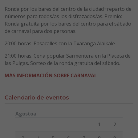
Ronda por los bares del centro de la ciudad+reparto de
números para todos/as los disfrazados/as. Premio:
Ronda gratuita por los bares del centro para el sábado
de carnaval para dos personas.
20:00 horas. Pasacalles con la Txaranga Alaikale.
21:00 horas. Cena popular Sarmentera en la Placeta de
las Pulgas. Sorteo de la ronda gratuita del sábado.
MÁS INFORMACIÓN SOBRE CARNAVAL
Calendario de eventos
Agostoa
Lunes
Martes
Miércoles
Jueves
Viernes
Sábado
Domi
1
2