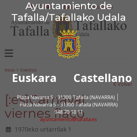
Ayuntamiento de Tafa
Ayuntamiento de
Ir al contenido
Euskara
Castellano
facebook
twitter
youtube
Tafalla/Tafallako Udala
Bilatu:
Inicio
>
Eventos
Euskara
Castellano
Volver
[:es]Carnaval:
Plaza Navarra 5 - 31300 Tafalla (NAVARRA)
Plaza Navarra 5 - 31300 Tafalla (NAVARRA)
viernes flaco
948 70 18 11
ayuntamiento@tafalla.es
1970eko urtarrilak 1